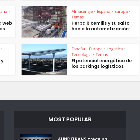
paña
Almacenaje
España
Europa
•
•
•
•
Temas
a web
Herba Ricemills y su salto
es...
hacia la automatización:...
España
Europa
Logistica
•
•
•
•
Tecnologia
Temas
•
 y
El potencial energético de
los parkings logísticos
MOST POPULAR
AUNDITRANS crece un