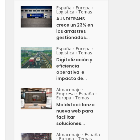
España
Europa
•
•
Logistica
Temas
•
AUNDITRANS
crece un 23% en
los arrastres
gestionados...
España
Europa
•
•
Logistica
Temas
•
Digitalización y
eficiencia
operativa: el
impacto de...
Almacenaje
•
Empresa
España
•
•
Europa
Temas
•
Moldstock lanza
nueva web para
facilitar
soluciones...
Almacenaje
España
•
Europa
Temas
•
•