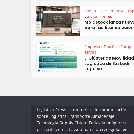
Almacenaje
Empresa
Es
•
•
Europa
Temas
•
Moldstock lanza nuev
para facilitar solucion
Empresa
España
Europa
•
•
Temas
El Clúster de Movilidad
Logística de Euskadi
impulsa...
Logistica Press es un medio de comunicación
sobre Logistica Transporte Almacenaje
Tecnologia Supply Chian. Todas la imágenes
presentes en esta web han sido recogidas en