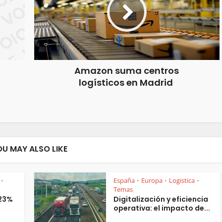
Amazon suma centros
logísticos en Madrid
OU MAY ALSO LIKE
España
Europa
Logistica
•
•
•
•
Temas
 23%
Digitalización y eficiencia
operativa: el impacto de...