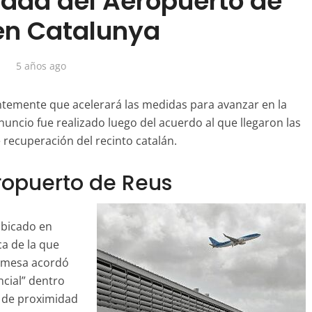
idad del Aeropuerto de
en Catalunya
5 años ago
ntemente que acelerará las medidas para avanzar en la
uncio fue realizado luego del acuerdo al que llegaron las
 recuperación del recinto catalán.
ropuerto de Reus
ubicado en
a de la que
a mesa acordó
ncial” dentro
 de proximidad