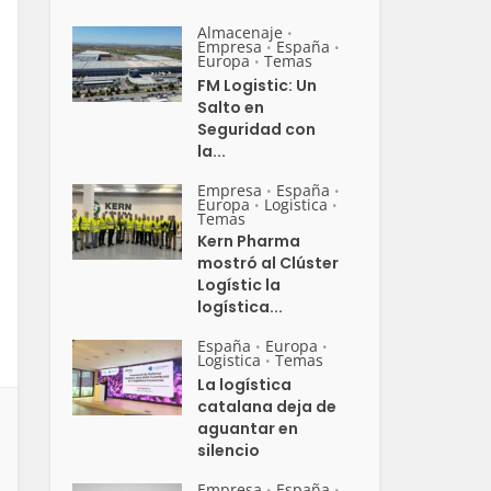
Almacenaje
•
Empresa
España
•
•
Europa
Temas
•
FM Logistic: Un
Salto en
Seguridad con
la...
Empresa
España
•
•
Europa
Logistica
•
•
Temas
Kern Pharma
mostró al Clúster
Logístic la
logística...
España
Europa
•
•
Logistica
Temas
•
La logística
catalana deja de
aguantar en
silencio
Empresa
España
•
•