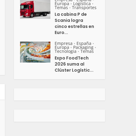
Europa
Logistica
•
•
Temas
Transportes
•
La cabina P de
Scania logra
cinco estrellas en
Euro...
Empresa
España
•
•
Europa
Packaging
•
•
Tecnologia
Temas
•
Expo FoodTech
2026 suma al
Clúster Logístic...