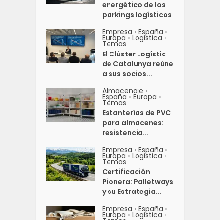
energético de los
parkings logísticos
Empresa
España
•
•
Europa
Logistica
•
•
Temas
El Clúster Logístic
de Catalunya reúne
a sus socios...
Almacenaje
•
España
Europa
•
•
Temas
Estanterías de PVC
para almacenes:
resistencia...
Empresa
España
•
•
Europa
Logistica
•
•
Temas
Certificación
Pionera: Palletways
y su Estrategia...
Empresa
España
•
•
Europa
Logistica
•
•