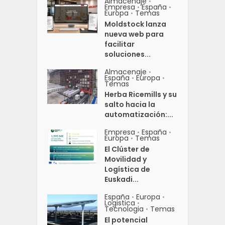
Almacenaje
•
Empresa
España
•
•
Europa
Temas
•
Moldstock lanza
nueva web para
facilitar
soluciones...
Almacenaje
•
España
Europa
•
•
Temas
Herba Ricemills y su
salto hacia la
automatización:...
Empresa
España
•
•
Europa
Temas
•
El Clúster de
Movilidad y
Logística de
Euskadi...
España
Europa
•
•
Logistica
•
Tecnologia
Temas
•
El potencial