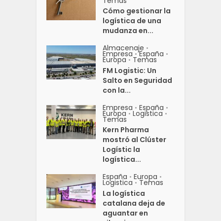
Temas
Cómo gestionar la
logística de una
mudanza en...
Almacenaje
•
Empresa
España
•
•
Europa
Temas
•
FM Logistic: Un
Salto en Seguridad
con la...
Empresa
España
•
•
Europa
Logistica
•
•
Temas
Kern Pharma
mostró al Clúster
Logístic la
logística...
España
Europa
•
•
Logistica
Temas
•
La logística
catalana deja de
aguantar en