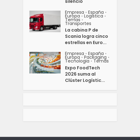
silencio
Empresa
España
•
•
Europa
Logistica
•
•
Temas
•
Transportes
La cabina P de
Scania logra cinco
estrellas en Euro...
Empresa
España
•
•
Europa
Packaging
•
•
Tecnologia
Temas
•
Expo FoodTech
2026 suma al
Clúster Logístic...