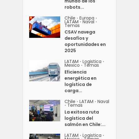
mundo de los
robots...
Chile
Europa
•
•
LATAM
Naval
•
•
Temas
CSAV navega
desafíos y
oportunidades en
2025
LATAM
Logistica
•
•
Mexico
Temas
•
Eficiencia
energética en
logística de
carga...
Chile
LATAM
Naval
•
•
Temas
•
La exitosa ruta
logística del
salmón en Chile:...
LATAM
Logistica
•
•
Mexico
Temas