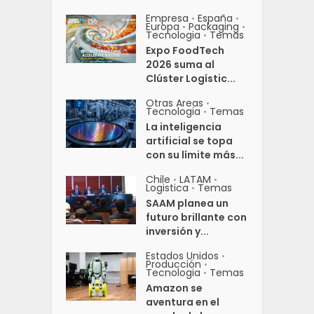
Empresa
España
•
•
Europa
Packaging
•
•
Tecnologia
Temas
•
Expo FoodTech
2026 suma al
Clúster Logístic...
Otras Areas
•
Tecnologia
Temas
•
La inteligencia
artificial se topa
con su límite más...
Chile
LATAM
•
•
Logistica
Temas
•
SAAM planea un
futuro brillante con
inversión y...
Estados Unidos
•
Producción
•
Tecnologia
Temas
•
Amazon se
aventura en el