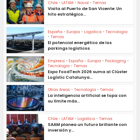
Chile
•
LATAM
•
Naval
•
Temas
Visita al Puerto de San Vicente: Un
hito estratégico...
España
•
Europa
•
Logistica
•
Tecnologia
•
Temas
El potencial energético de los
parkings logísticos
Empresa
•
España
•
Europa
•
Packaging
•
Tecnologia
•
Temas
Expo FoodTech 2026 suma al Clúster
Logístic Catalunya...
Otras Areas
•
Tecnologia
•
Temas
La inteligencia artificial se topa con
su límite más...
Chile
•
LATAM
•
Logistica
•
Temas
SAAM planea un futuro brillante con
inversión y...