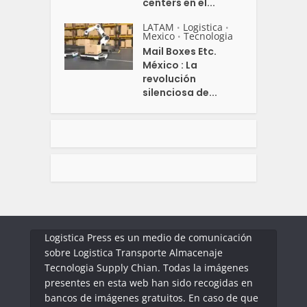
centers en el...
LATAM
Logistica
•
•
Mexico
Tecnologia
•
Mail Boxes Etc.
México : La
revolución
silenciosa de...
Logistica Press es un medio de comunicación
sobre Logistica Transporte Almacenaje
Tecnologia Supply Chian. Todas la imágenes
presentes en esta web han sido recogidas en
bancos de imágenes gratuitos. En caso de que