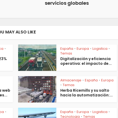
servicios globales
OU MAY ALSO LIKE
ica
España
Europa
Logistica
•
•
•
•
Temas
 23%
Digitalización y eficiencia
operativa: el impacto de...
Almacenaje
España
Europa
•
•
s
Temas
•
a web
Herba Ricemills y su salto
es...
hacia la automatización:...
pa
España
Europa
Logistica
•
•
•
•
Tecnologia
Temas
•