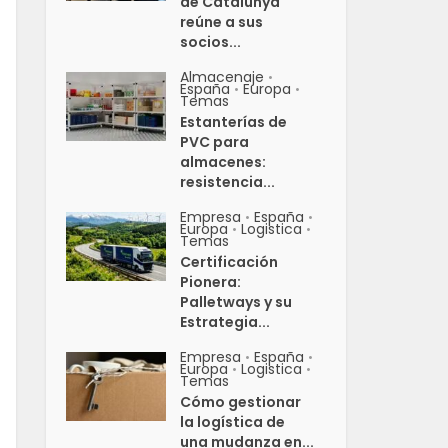
de Catalunya
reúne a sus
socios...
Almacenaje
•
España
Europa
•
•
Temas
Estanterías de
PVC para
almacenes:
resistencia...
Empresa
España
•
•
Europa
Logistica
•
•
Temas
Certificación
Pionera:
Palletways y su
Estrategia...
Empresa
España
•
•
Europa
Logistica
•
•
Temas
Cómo gestionar
la logística de
una mudanza en...