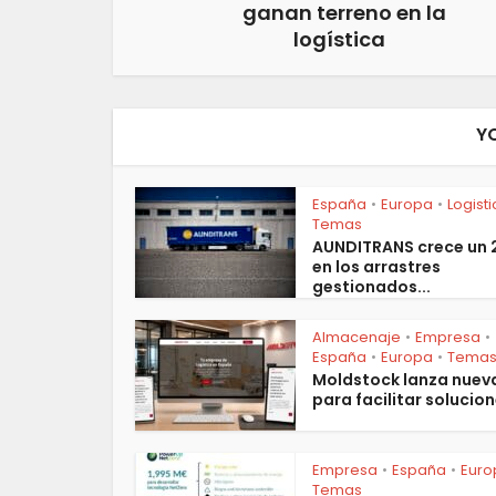
ganan terreno en la
logística
Y
España
Europa
Logist
•
•
Temas
AUNDITRANS crece un
en los arrastres
gestionados...
Almacenaje
Empresa
•
•
España
Europa
Tema
•
•
Moldstock lanza nuev
para facilitar solucion
Empresa
España
Euro
•
•
Temas