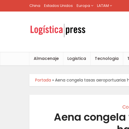
China
Estados Unidos
Europa
LATAM
Almacenaje
Logistica
Tecnologia
Portada
»
Aena congela tasas aeroportuarias 
Co
Aena congela 