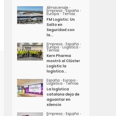
Almacenaje
•
Empresa
España
•
•
Europa
Temas
•
FM Logistic: Un
Salto en
Seguridad con
la...
Empresa
España
•
•
Europa
Logistica
•
•
Temas
Kern Pharma
mostró al Clúster
Logístic la
logística...
España
Europa
•
•
Logistica
Temas
•
La logística
catalana deja de
aguantar en
silencio
Empresa
España
•
•