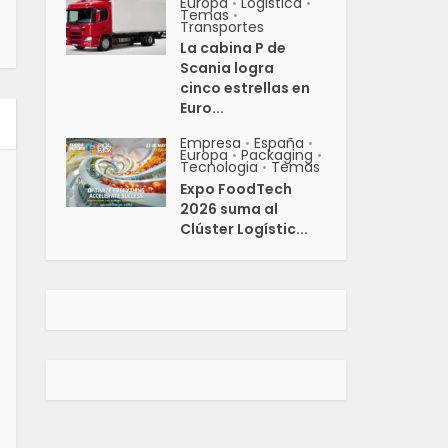
Europa
Logistica
•
•
Temas
•
Transportes
La cabina P de
Scania logra
cinco estrellas en
Euro...
Empresa
España
•
•
Europa
Packaging
•
•
Tecnologia
Temas
•
Expo FoodTech
2026 suma al
Clúster Logístic...