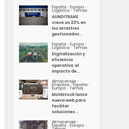
España
Europa
•
•
Logistica
Temas
•
AUNDITRANS
crece un 23% en
los arrastres
gestionados...
España
Europa
•
•
Logistica
Temas
•
Digitalización y
eficiencia
operativa: el
impacto de...
Almacenaje
•
Empresa
España
•
•
Europa
Temas
•
Moldstock lanza
nueva web para
facilitar
soluciones...
Almacenaje
•
España
Europa
•
•
Temas