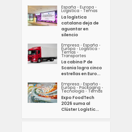
España
Europa
•
•
Logistica
Temas
•
La logística
catalana deja de
aguantar en
silencio
Empresa
España
•
•
Europa
Logistica
•
•
Temas
•
Transportes
La cabina P de
Scania logra cinco
estrellas en Euro...
Empresa
España
•
•
Europa
Packaging
•
•
Tecnologia
Temas
•
Expo FoodTech
2026 suma al
Clúster Logístic...