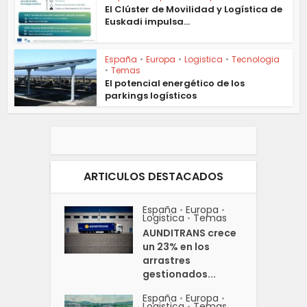
El Clúster de Movilidad y Logística de
Euskadi impulsa...
España
•
Europa
•
Logistica
•
Tecnologia
•
Temas
El potencial energético de los
parkings logísticos
ARTICULOS DESTACADOS
España
Europa
•
•
Logistica
Temas
•
AUNDITRANS crece
un 23% en los
arrastres
gestionados...
España
Europa
•
•
Logistica
Temas
•