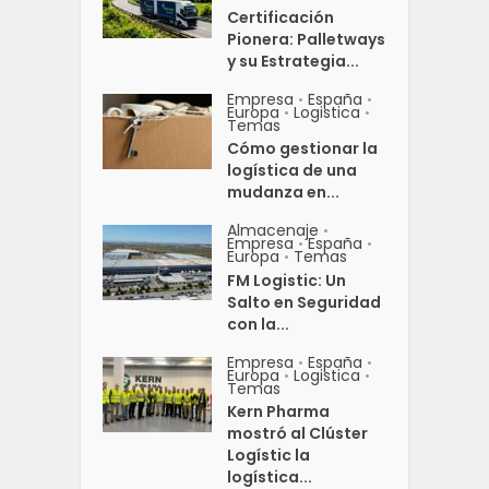
Certificación
Pionera: Palletways
y su Estrategia...
Empresa
España
•
•
Europa
Logistica
•
•
Temas
Cómo gestionar la
logística de una
mudanza en...
Almacenaje
•
Empresa
España
•
•
Europa
Temas
•
FM Logistic: Un
Salto en Seguridad
con la...
Empresa
España
•
•
Europa
Logistica
•
•
Temas
Kern Pharma
mostró al Clúster
Logístic la
logística...