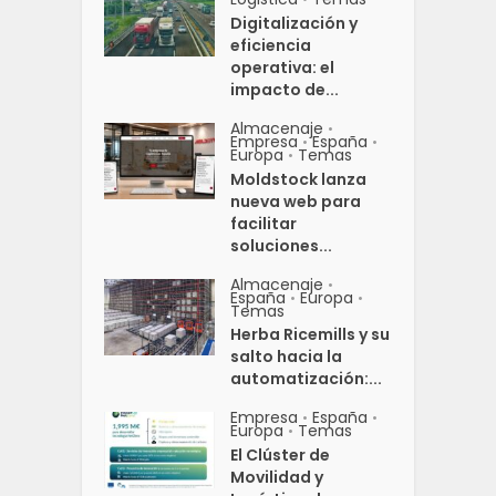
Digitalización y
eficiencia
operativa: el
impacto de...
Almacenaje
•
Empresa
España
•
•
Europa
Temas
•
Moldstock lanza
nueva web para
facilitar
soluciones...
Almacenaje
•
España
Europa
•
•
Temas
Herba Ricemills y su
salto hacia la
automatización:...
Empresa
España
•
•
Europa
Temas
•
El Clúster de
Movilidad y