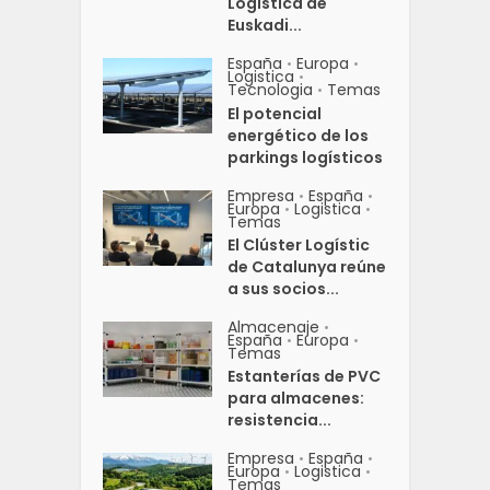
Logística de
Euskadi...
España
Europa
•
•
Logistica
•
Tecnologia
Temas
•
El potencial
energético de los
parkings logísticos
Empresa
España
•
•
Europa
Logistica
•
•
Temas
El Clúster Logístic
de Catalunya reúne
a sus socios...
Almacenaje
•
España
Europa
•
•
Temas
Estanterías de PVC
para almacenes:
resistencia...
Empresa
España
•
•
Europa
Logistica
•
•
Temas