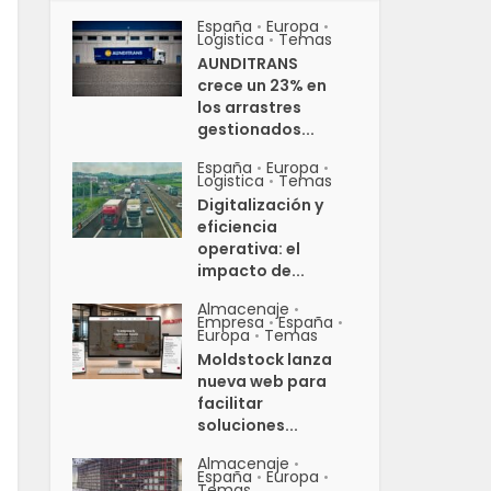
España
Europa
•
•
Logistica
Temas
•
AUNDITRANS
crece un 23% en
los arrastres
gestionados...
España
Europa
•
•
Logistica
Temas
•
Digitalización y
eficiencia
operativa: el
impacto de...
Almacenaje
•
Empresa
España
•
•
Europa
Temas
•
Moldstock lanza
nueva web para
facilitar
soluciones...
Almacenaje
•
España
Europa
•
•
Temas