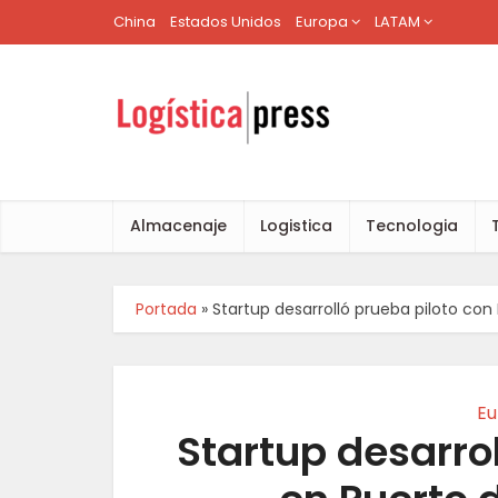
China
Estados Unidos
Europa
LATAM
Almacenaje
Logistica
Tecnologia
Portada
»
Startup desarrolló prueba piloto con
Eu
Startup desarrol