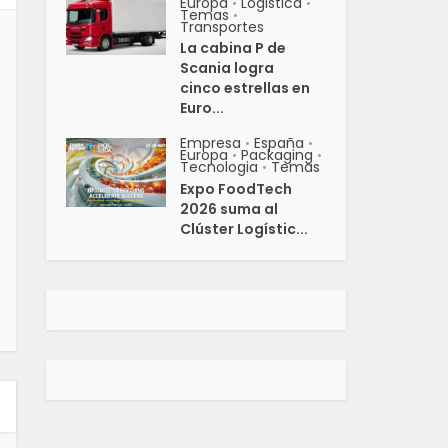
Europa
Logistica
•
•
Temas
•
Transportes
La cabina P de
Scania logra
cinco estrellas en
Euro...
Empresa
España
•
•
Europa
Packaging
•
•
Tecnologia
Temas
•
Expo FoodTech
2026 suma al
Clúster Logístic...