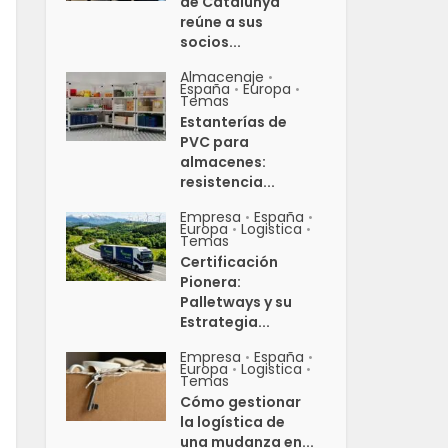
de Catalunya
reúne a sus
socios...
Almacenaje
•
España
Europa
•
•
Temas
Estanterías de
PVC para
almacenes:
resistencia...
Empresa
España
•
•
Europa
Logistica
•
•
Temas
Certificación
Pionera:
Palletways y su
Estrategia...
Empresa
España
•
•
Europa
Logistica
•
•
Temas
Cómo gestionar
la logística de
una mudanza en...