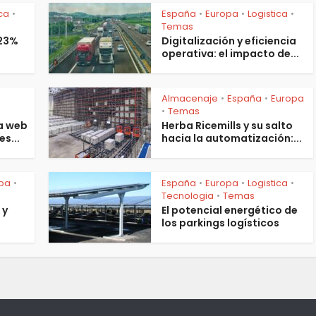
ica
España
Europa
Logistica
•
•
•
•
Temas
 23%
Digitalización y eficiencia
operativa: el impacto de...
Almacenaje
España
Europa
•
•
s
Temas
•
a web
Herba Ricemills y su salto
es...
hacia la automatización:...
pa
España
Europa
Logistica
•
•
•
•
Tecnologia
Temas
•
 y
El potencial energético de
los parkings logísticos