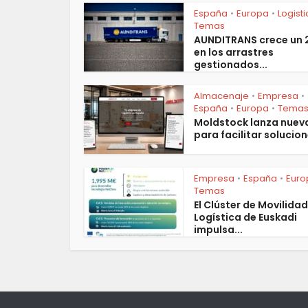
España
Europa
Logist
•
•
Temas
AUNDITRANS crece un
en los arrastres
gestionados...
Almacenaje
Empresa
•
•
España
Europa
Tema
•
•
Moldstock lanza nuev
para facilitar solucion
Empresa
España
Euro
•
•
Temas
El Clúster de Movilidad
Logística de Euskadi
impulsa...