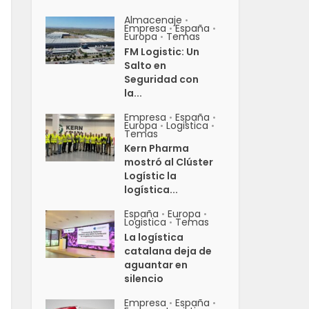
Almacenaje
•
Empresa
España
•
•
Europa
Temas
•
FM Logistic: Un
Salto en
Seguridad con
la...
Empresa
España
•
•
Europa
Logistica
•
•
Temas
Kern Pharma
mostró al Clúster
Logístic la
logística...
España
Europa
•
•
Logistica
Temas
•
La logística
catalana deja de
aguantar en
silencio
Empresa
España
•
•