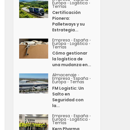
Europa
Logistica
•
•
Temas
Certificación
Pionera:
Palletways y su
Estrategia...
Empresa
España
•
•
Europa
Logistica
•
•
Temas
Cómo gestionar
la logística de
una mudanza en...
Almacenaje
•
Empresa
España
•
•
Europa
Temas
•
FM Logistic: Un
Salto en
Seguridad con
la...
Empresa
España
•
•
Europa
Logistica
•
•
Temas
Kern Pharma