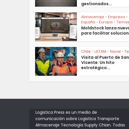
gestionados...
Almacenaje
Empresa
•
•
España
Europa
Tema
•
•
Moldstock lanza nuev
para facilitar solucion
Chile
LATAM
Naval
T
•
•
•
Visita al Puerto de San
Vicente: Un hito
estratégico...
Logistica Press es un medio de
comunicación sobre Logistica Transporte
Almacenaje Tecnologia Supply Chian. Todas