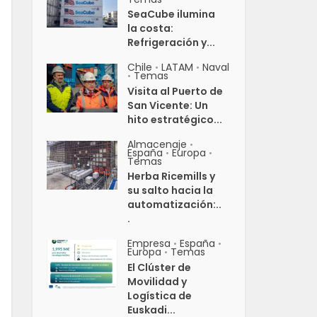
SeaCube ilumina
la costa:
Refrigeración y...
Chile
LATAM
Naval
•
•
Temas
•
Visita al Puerto de
San Vicente: Un
hito estratégico...
Almacenaje
•
España
Europa
•
•
Temas
Herba Ricemills y
su salto hacia la
automatización:..
.
Empresa
España
•
•
Europa
Temas
•
El Clúster de
Movilidad y
Logística de
Euskadi...