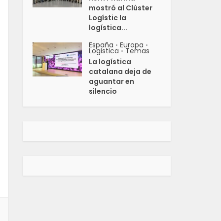
mostró al Clúster
Logístic la
logística...
España
Europa
•
•
Logistica
Temas
•
La logística
catalana deja de
aguantar en
silencio