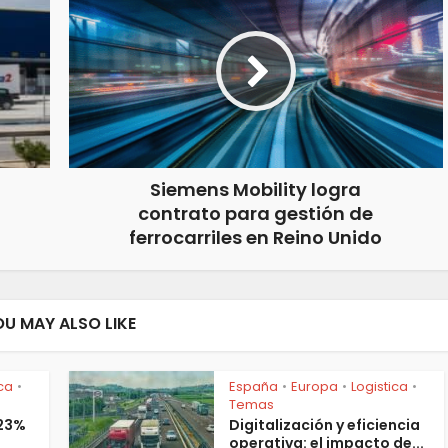
Siemens Mobility logra
contrato para gestión de
ferrocarriles en Reino Unido
OU MAY ALSO LIKE
ica
España
Europa
Logistica
•
•
•
•
Temas
 23%
Digitalización y eficiencia
operativa: el impacto de...