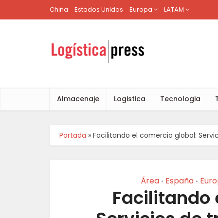
China
Estados Unidos
Europa
LATAM
Almacenaje
Logistica
Tecnologia
Portada
»
Facilitando el comercio global: Servi
Área
España
Euro
•
•
Facilitando 