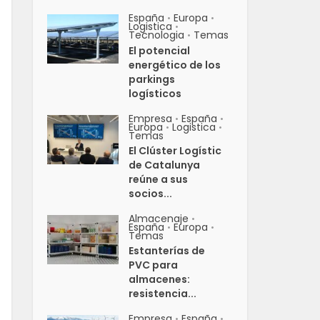
España
Europa
•
•
Logistica
•
Tecnologia
Temas
•
El potencial
energético de los
parkings
logísticos
Empresa
España
•
•
Europa
Logistica
•
•
Temas
El Clúster Logístic
de Catalunya
reúne a sus
socios...
Almacenaje
•
España
Europa
•
•
Temas
Estanterías de
PVC para
almacenes:
resistencia...
Empresa
España
•
•