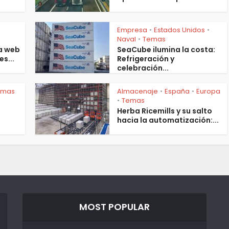
Empresa
Estados Unidos
•
•
s
Naval
Temas
•
a web
SeaCube ilumina la costa:
es...
Refrigeración y
celebración...
emas
Almacenaje
España
Europa
•
•
Temas
•
Herba Ricemills y su salto
hacia la automatización:...
MOST POPULAR