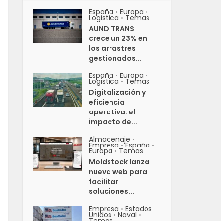
España
Europa
•
•
Logistica
Temas
•
AUNDITRANS
crece un 23% en
los arrastres
gestionados...
España
Europa
•
•
Logistica
Temas
•
Digitalización y
eficiencia
operativa: el
impacto de...
Almacenaje
•
Empresa
España
•
•
Europa
Temas
•
Moldstock lanza
nueva web para
facilitar
soluciones...
Empresa
Estados
•
Unidos
Naval
•
•
Temas