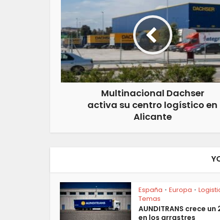
Multinacional Dachser
activa su centro logístico en
Alicante
Y
España
Europa
Logist
•
•
Temas
AUNDITRANS crece un
en los arrastres