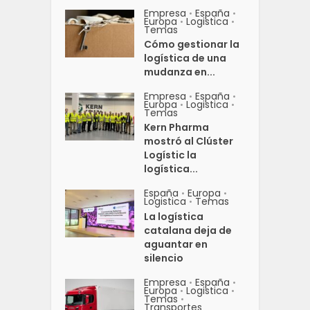
Empresa
España
•
•
Europa
Logistica
•
•
Temas
Cómo gestionar la
logística de una
mudanza en...
Empresa
España
•
•
Europa
Logistica
•
•
Temas
Kern Pharma
mostró al Clúster
Logístic la
logística...
España
Europa
•
•
Logistica
Temas
•
La logística
catalana deja de
aguantar en
silencio
Empresa
España
•
•
Europa
Logistica
•
•
Temas
•
Transportes