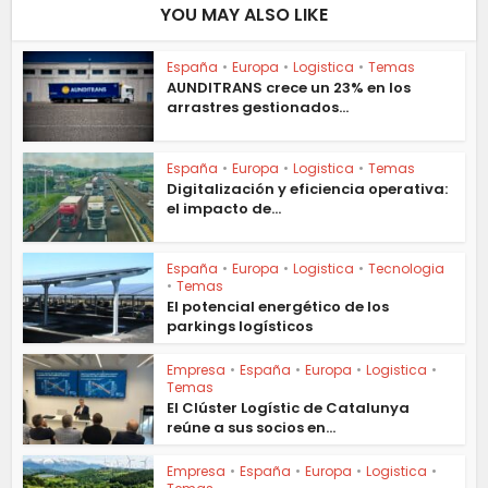
YOU MAY ALSO LIKE
España
•
Europa
•
Logistica
•
Temas
AUNDITRANS crece un 23% en los
arrastres gestionados...
España
•
Europa
•
Logistica
•
Temas
Digitalización y eficiencia operativa:
el impacto de...
España
•
Europa
•
Logistica
•
Tecnologia
•
Temas
El potencial energético de los
parkings logísticos
Empresa
•
España
•
Europa
•
Logistica
•
Temas
El Clúster Logístic de Catalunya
reúne a sus socios en...
Empresa
•
España
•
Europa
•
Logistica
•