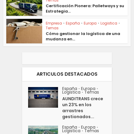
Temas
Certificación Pionera: Palletways y su
Estrategia...
Empresa
•
España
•
Europa
•
Logistica
•
Temas
Cómo gestionar la logística de una
mudanza en...
ARTICULOS DESTACADOS
España
Europa
•
•
Logistica
Temas
•
AUNDITRANS crece
un 23% en los
arrastres
gestionados...
España
Europa
•
•
Logistica
Temas
•