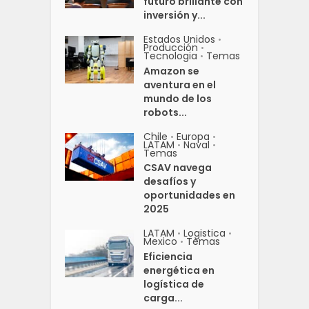
futuro brillante con
inversión y...
Estados Unidos
•
Producción
•
Tecnologia
Temas
•
Amazon se
aventura en el
mundo de los
robots...
Chile
Europa
•
•
LATAM
Naval
•
•
Temas
CSAV navega
desafíos y
oportunidades en
2025
LATAM
Logistica
•
•
Mexico
Temas
•
Eficiencia
energética en
logística de
carga...