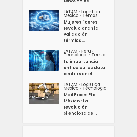
renovables
LATAM
Logistica
•
•
Mexico
Temas
•
Mujeres líderes
revolucionan la
validación
térmica...
LATAM
Peru
•
•
Tecnologia
Temas
•
La importancia
crítica de los data
centers en el...
LATAM
Logistica
•
•
Mexico
Tecnologia
•
Mail Boxes Etc.
México : La
revolución
silenciosa de...