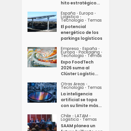
hito estratégico...
España
Europa
•
•
Logistica
•
Tecnologia
Temas
•
El potencial
energético de los
parkings logísticos
Empresa
España
•
•
Europa
Packaging
•
•
Tecnologia
Temas
•
Expo FoodTech
2026 suma al
Clúster Logístic...
Otras Areas
•
Tecnologia
Temas
•
La inteligencia
artificial se topa
con su límite más...
Chile
LATAM
•
•
Logistica
Temas
•
SAAM planea un