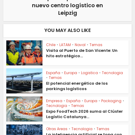
nuevo centro logístico en
Leipzig
YOU MAY ALSO LIKE
Chile
•
LATAM
•
Naval
•
Temas
Visita al Puerto de San Vicente: Un
hito estratégico...
España
•
Europa
•
Logistica
•
Tecnologia
•
Temas
El potencial energético de los
parkings logísticos
Empresa
•
España
•
Europa
•
Packaging
•
Tecnologia
•
Temas
Expo FoodTech 2026 suma al Clúster
Logístic Catalunya...
Otras Areas
•
Tecnologia
•
Temas
La inteligencia artificial se topa con