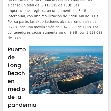
alcanzó un total de 8.113.315 de TEUs. Las
importaciones registraron un aumento de 6.4%
interanual, con una movilización de 3.998.340 de TEUs.
Por su parte, las exportaciones alcanzaron un alza del
0.21%, con una movilización de 1.475.888 de TEUs. Los
contenedores vacíos aumentaron un 9.9%, con 2.639.088
de TEUs.
Puerto
de
Long
Beach
en
medio
de la
pandemia