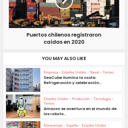
Puertos chilenos registraron
caídas en 2020
YOU MAY ALSO LIKE
Empresa
•
Estados Unidos
•
Naval
•
Temas
SeaCube ilumina la costa:
Refrigeración y celebración...
Estados Unidos
•
Producción
•
Tecnologia
•
Temas
Amazon se aventura en el mundo de
los robots...
Almacenaje
•
España
•
Estados Unidos
•