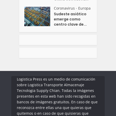
Coronavirus
Europa
•
Sudeste asiático
emerge como
centro clave de...
Logistica Press es un medio de comunicación
sobre Logistica Transporte Almacenaje
Tecnologia Supply Chian. Todas la imágenes
presentes en esta web han sido recogidas en
bancos de imágenes gratuitos. En caso de que
reconozca entre ellas una que quieras que
quitemos o en caso de que quisieras que