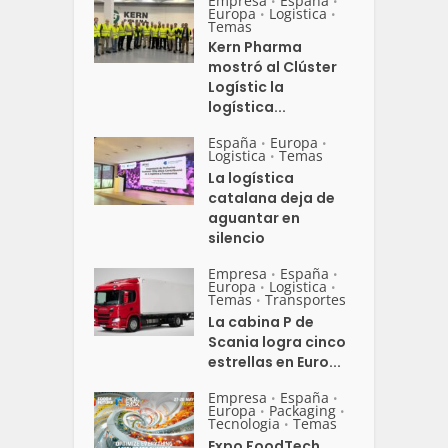
Empresa
España
•
•
Europa
Logistica
•
•
Temas
Kern Pharma
mostró al Clúster
Logístic la
logística...
España
Europa
•
•
Logistica
Temas
•
La logística
catalana deja de
aguantar en
silencio
Empresa
España
•
•
Europa
Logistica
•
•
Temas
Transportes
•
La cabina P de
Scania logra cinco
estrellas en Euro...
Empresa
España
•
•
Europa
Packaging
•
•
Tecnologia
Temas
•
Expo FoodTech