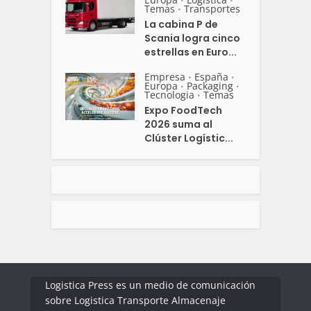
•
•
Temas
Transportes
•
La cabina P de
Scania logra cinco
estrellas en Euro...
Empresa
España
•
•
Europa
Packaging
•
•
Tecnologia
Temas
•
Expo FoodTech
2026 suma al
Clúster Logístic...
Logistica Press es un medio de comunicación
sobre Logistica Transporte Almacenaje