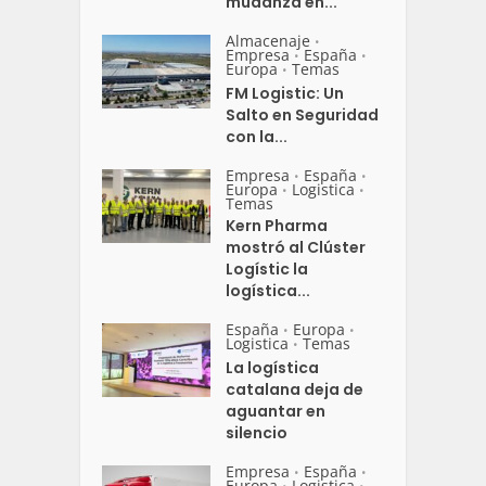
mudanza en...
Almacenaje
•
Empresa
España
•
•
Europa
Temas
•
FM Logistic: Un
Salto en Seguridad
con la...
Empresa
España
•
•
Europa
Logistica
•
•
Temas
Kern Pharma
mostró al Clúster
Logístic la
logística...
España
Europa
•
•
Logistica
Temas
•
La logística
catalana deja de
aguantar en
silencio
Empresa
España
•
•
Europa
Logistica