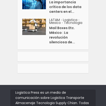
La importancia
crítica de los data
centers en el...
LATAM
Logistica
•
•
Mexico
Tecnologia
•
Mail Boxes Etc.
México : La
revolución
silenciosa de...
Logistica Press es un medio de
comunicación sobre Logistica Transporte
Almacenaje Tecnologia Supply Chian. Todas