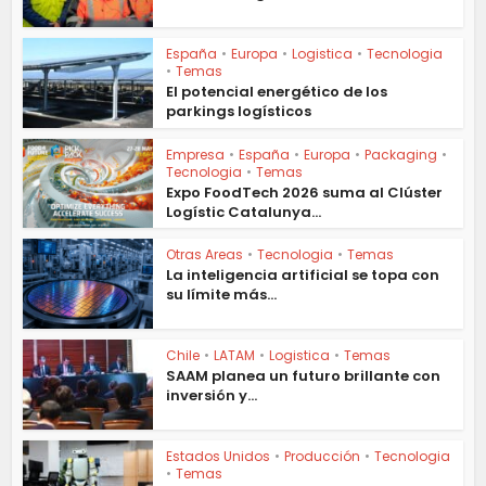
España
•
Europa
•
Logistica
•
Tecnologia
•
Temas
El potencial energético de los
parkings logísticos
Empresa
•
España
•
Europa
•
Packaging
•
Tecnologia
•
Temas
Expo FoodTech 2026 suma al Clúster
Logístic Catalunya...
Otras Areas
•
Tecnologia
•
Temas
La inteligencia artificial se topa con
su límite más...
Chile
•
LATAM
•
Logistica
•
Temas
SAAM planea un futuro brillante con
inversión y...
Estados Unidos
•
Producción
•
Tecnologia
•
Temas