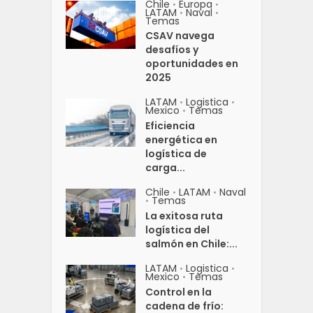
Chile
Europa
•
•
LATAM
Naval
•
•
Temas
CSAV navega
desafíos y
oportunidades en
2025
LATAM
Logistica
•
•
Mexico
Temas
•
Eficiencia
energética en
logística de
carga...
Chile
LATAM
Naval
•
•
Temas
•
La exitosa ruta
logística del
salmón en Chile:...
LATAM
Logistica
•
•
Mexico
Temas
•
Control en la
cadena de frío: