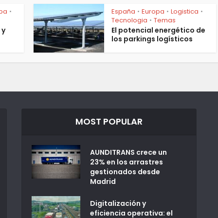
pa
España
Europa
Logistica
•
•
•
•
Tecnologia
Temas
•
 y
El potencial energético de
los parkings logísticos
MOST POPULAR
AUNDITRANS crece un
23% en los arrastres
gestionados desde
Madrid
Digitalización y
eficiencia operativa: el