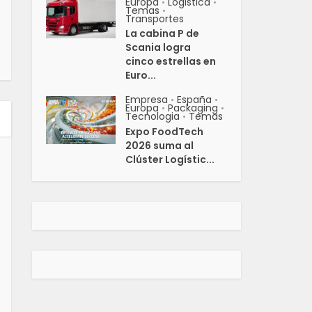
Europa
Logistica
•
•
Temas
•
Transportes
La cabina P de
Scania logra
cinco estrellas en
Euro...
Empresa
España
•
•
Europa
Packaging
•
•
Tecnologia
Temas
•
Expo FoodTech
2026 suma al
Clúster Logístic...