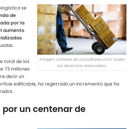
ologística se
nda de
sada por la
el aumento
ializadas
uadas.
Imagen cortesía de actualícese.com, todos
e total de los
los derechos reservados.
de 73 millones
re decir un
rficie edificable, ha registrado un incremento que ha
rados.
 por un centenar de