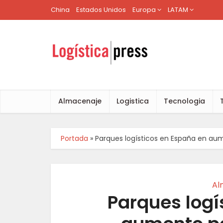
China
Estados Unidos
Europa
LATAM
Almacenaje
Logistica
Tecnologia
Portada
»
Parques logísticos en España en a
Al
Parques logí