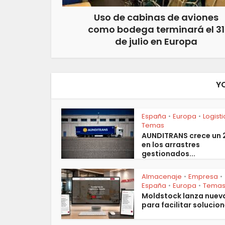
Uso de cabinas de aviones
como bodega terminará el 31
de julio en Europa
Y
España
Europa
Logist
•
•
Temas
AUNDITRANS crece un
en los arrastres
gestionados...
Almacenaje
Empresa
•
•
España
Europa
Tema
•
•
Moldstock lanza nuev
para facilitar solucion