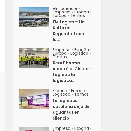
Almacenaje
•
Empresa
España
•
•
Europa
Temas
•
FM Logistic: Un
Salto en
Seguridad con
la...
Empresa
España
•
•
Europa
Logistica
•
•
Temas
Kern Pharma
mostró al Clúster
Logístic la
logística...
España
Europa
•
•
Logistica
Temas
•
La logística
catalana deja de
aguantar en
silencio
Empresa
España
•
•