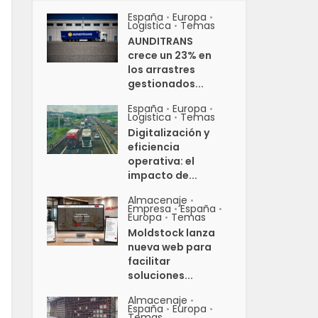
España
Europa
•
•
Logistica
Temas
•
AUNDITRANS
crece un 23% en
los arrastres
gestionados...
España
Europa
•
•
Logistica
Temas
•
Digitalización y
eficiencia
operativa: el
impacto de...
Almacenaje
•
Empresa
España
•
•
Europa
Temas
•
Moldstock lanza
nueva web para
facilitar
soluciones...
Almacenaje
•
España
Europa
•
•
Temas