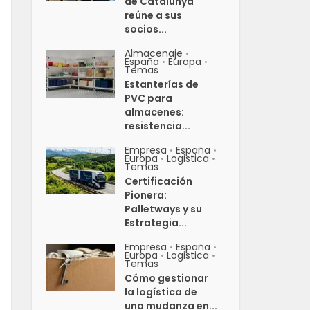
de Catalunya
reúne a sus
socios...
Almacenaje
•
España
Europa
•
•
Temas
Estanterías de
PVC para
almacenes:
resistencia...
Empresa
España
•
•
Europa
Logistica
•
•
Temas
Certificación
Pionera:
Palletways y su
Estrategia...
Empresa
España
•
•
Europa
Logistica
•
•
Temas
Cómo gestionar
la logística de
una mudanza en...