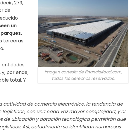
decir, 279,
ar de
reducido
seen un
 parques.
s terceras
o.
s entidades
Imagen cortesía de financialfood.com,
 y, por ende,
todos los derechos reservados.
ble total. Y
a actividad de comercio electrónico, la tendencia de
os logísticos, con una cada vez mayor complejidad, y el
 de ubicación y dotación tecnológica permitirán que
gísticos. Así, actualmente se identifican numerosos