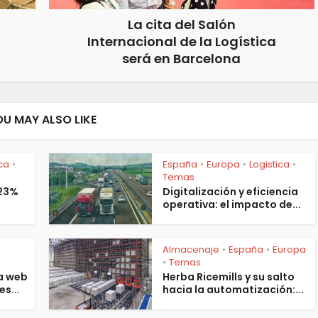
La cita del Salón
Internacional de la Logística
será en Barcelona
OU MAY ALSO LIKE
ica
España
Europa
Logistica
•
•
•
•
Temas
 23%
Digitalización y eficiencia
operativa: el impacto de...
Almacenaje
España
Europa
•
•
s
Temas
•
a web
Herba Ricemills y su salto
es...
hacia la automatización:...