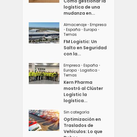
Cómo gestionar la
logística de una
mudanza en...
Almacenaje
•
Empresa
•
España
•
Europa
•
Temas
FM Logistic: Un
Salto en Seguridad
con la...
Empresa
•
España
•
Europa
•
Logistica
•
Temas
Kern Pharma
mostró al Clúster
Logístic la
logística...
Sin categoría
Optimización en
Traslados de
Vehículos: Lo que