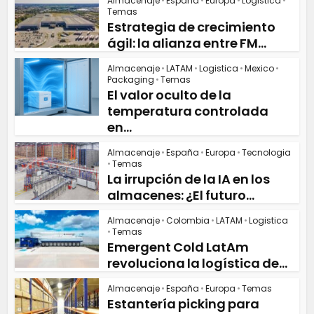
Almacenaje
•
España
•
Europa
•
Logistica
•
Temas
Estrategia de crecimiento
ágil: la alianza entre FM...
Almacenaje
•
LATAM
•
Logistica
•
Mexico
•
Packaging
•
Temas
El valor oculto de la
temperatura controlada
en...
Almacenaje
•
España
•
Europa
•
Tecnologia
•
Temas
La irrupción de la IA en los
almacenes: ¿El futuro...
Almacenaje
•
Colombia
•
LATAM
•
Logistica
•
Temas
Emergent Cold LatAm
revoluciona la logística de...
Almacenaje
•
España
•
Europa
•
Temas
Estantería picking para