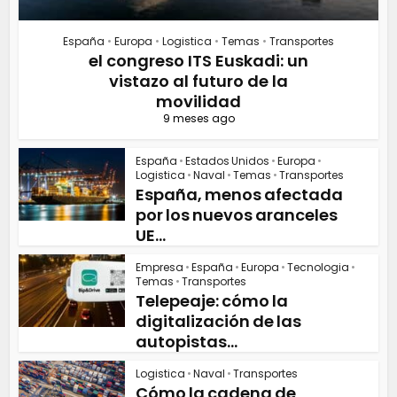
España
•
Europa
•
Logistica
•
Temas
•
Transportes
el congreso ITS Euskadi: un
vistazo al futuro de la
movilidad
9 meses ago
España
•
Estados Unidos
•
Europa
•
Logistica
•
Naval
•
Temas
•
Transportes
España, menos afectada
por los nuevos aranceles
UE...
Empresa
•
España
•
Europa
•
Tecnologia
•
Temas
•
Transportes
Telepeaje: cómo la
digitalización de las
autopistas...
Logistica
•
Naval
•
Transportes
Cómo la cadena de