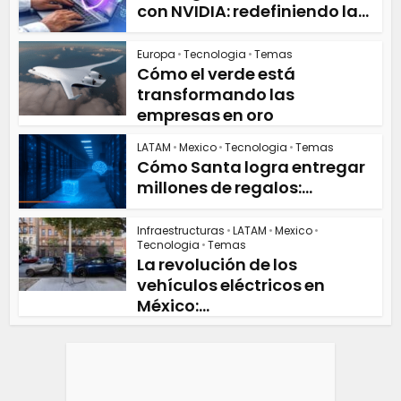
con NVIDIA: redefiniendo la...
Europa
•
Tecnologia
•
Temas
Cómo el verde está
transformando las
empresas en oro
LATAM
•
Mexico
•
Tecnologia
•
Temas
Cómo Santa logra entregar
millones de regalos:...
Infraestructuras
•
LATAM
•
Mexico
•
Tecnologia
•
Temas
La revolución de los
vehículos eléctricos en
México:...