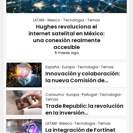
LATAM
•
Mexico
•
Tecnologia
•
Temas
Hughes revoluciona el
internet satelital en México:
una conexión realmente
accesible
6 meses ago
España
•
Europa
•
Tecnologia
•
Temas
Innovación y colaboración:
la nueva Comisión de...
Consumo
•
Europa
•
Portugal
•
Tecnologia
•
Temas
Trade Republic: la revolución
en la inversión...
LATAM
•
Mexico
•
Tecnologia
•
Temas
La integración de Fortinet