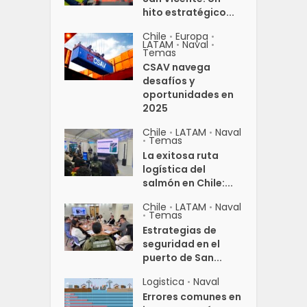
hito estratégico...
Chile
Europa
•
•
LATAM
Naval
•
•
Temas
CSAV navega
desafíos y
oportunidades en
2025
Chile
LATAM
Naval
•
•
Temas
•
La exitosa ruta
logística del
salmón en Chile:...
Chile
LATAM
Naval
•
•
Temas
•
Estrategias de
seguridad en el
puerto de San...
Logistica
Naval
•
Errores comunes en