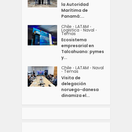
la Autoridad
Marítima de
Panamá:...
Chile
LATAM
•
•
Logistica
Naval
•
•
Temas
Ecosistema
empresarial en
Talcahuano: pymes
y...
Chile
LATAM
Naval
•
•
Temas
•
Visita de
delegación
noruego-danesa
dinamiza el...