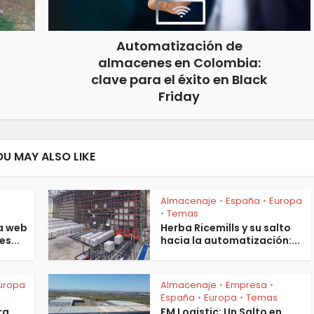
Automatización de
almacenes en Colombia:
clave para el éxito en Black
Friday
OU MAY ALSO LIKE
Almacenaje
España
Europa
•
•
s
Temas
•
a web
Herba Ricemills y su salto
es...
hacia la automatización:...
uropa
Almacenaje
Empresa
•
•
España
Europa
Temas
•
•
ra
FM Logistic: Un Salto en