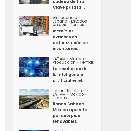
cadena de frío:
Clave para la...
Almacenaje
•
España
Estados
•
Unidos
Temas
•
Increíbles
avances en
optimización de
inventarios...
LATAM
Mexico
•
•
Producción
Temas
•
La revolución de
la inteligencia
artificial en el...
Infraestructuras
•
LATAM
Mexico
•
•
Temas
Banco Sabadell
México apuesta
por energías
renovables