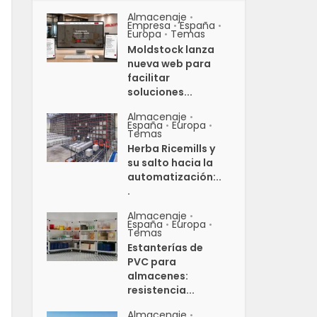
Almacenaje
•
Empresa
España
•
•
Europa
Temas
•
Moldstock lanza
nueva web para
facilitar
soluciones...
Almacenaje
•
España
Europa
•
•
Temas
Herba Ricemills y
su salto hacia la
automatización:..
.
Almacenaje
•
España
Europa
•
•
Temas
Estanterías de
PVC para
almacenes:
resistencia...
Almacenaje
•