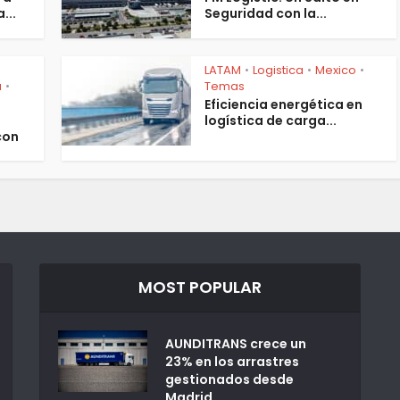
...
Seguridad con la...
LATAM
Logistica
Mexico
•
•
•
a
Temas
•
Eficiencia energética en
logística de carga...
con
MOST POPULAR
AUNDITRANS crece un
23% en los arrastres
gestionados desde
Madrid