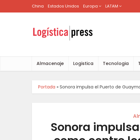
China
Estados Unidos
Europa
LATAM
Almacenaje
Logistica
Tecnologia
Portada
»
Sonora impulsa el Puerto de Guaymas
Al
Sonora impulsa