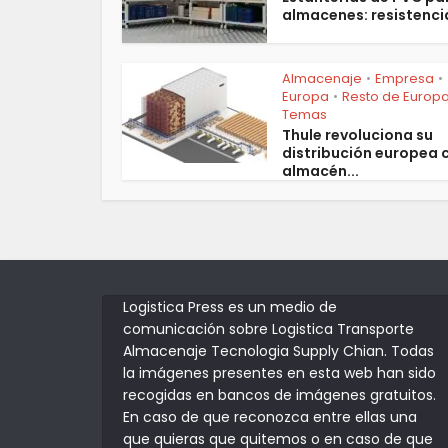
almacenes: resistencia
Almacenaje
Empresa
•
•
Europa
Resto de Europ
•
Temas
Thule revoluciona su
distribución europea 
almacén...
Logistica Press es un medio de
comunicación sobre Logistica Transporte
Almacenaje Tecnologia Supply Chian. Todas
la imágenes presentes en esta web han sido
recogidas en bancos de imágenes gratuitos.
En caso de que reconozca entre ellas una
que quieras que quitemos o en caso de que