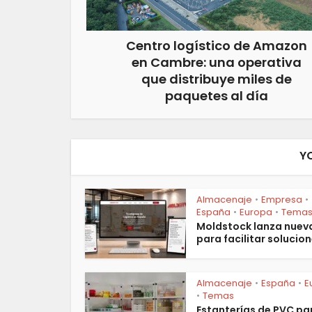
Centro logístico de Amazon
en Cambre: una operativa
que distribuye miles de
paquetes al día
Y
Almacenaje
Empresa
•
•
España
Europa
Tema
•
•
Moldstock lanza nuev
para facilitar solucion
Almacenaje
España
E
•
•
Temas
•
Estanterías de PVC pa