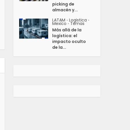
picking de
almacén y...
LATAM
Logistica
•
•
Mexico
Temas
•
Más allá de la
logística: el
impacto oculto
de la...