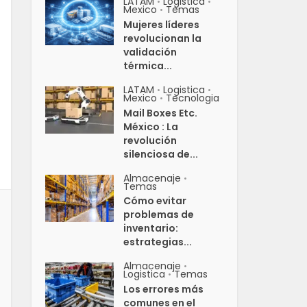
LATAM
Logistica
•
•
Mexico
Temas
•
Mujeres líderes
revolucionan la
validación
térmica...
LATAM
Logistica
•
•
Mexico
Tecnologia
•
Mail Boxes Etc.
México : La
revolución
silenciosa de...
Almacenaje
•
Temas
Cómo evitar
problemas de
inventario:
estrategias...
Almacenaje
•
Logistica
Temas
•
Los errores más
comunes en el