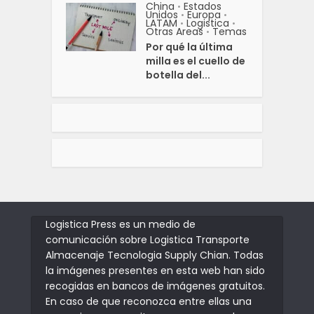
China
Estados
•
Unidos
Europa
•
•
LATAM
Logistica
•
•
Otras Areas
Temas
•
Por qué la última
milla es el cuello de
botella del...
Logistica Press es un medio de
comunicación sobre Logistica Transporte
Almacenaje Tecnologia Supply Chian. Todas
la imágenes presentes en esta web han sido
recogidas en bancos de imágenes gratuitos.
En caso de que reconozca entre ellas una