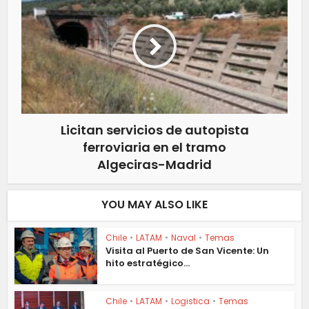
Licitan servicios de autopista
ferroviaria en el tramo
Algeciras-Madrid
YOU MAY ALSO LIKE
Chile
•
LATAM
•
Naval
•
Temas
Visita al Puerto de San Vicente: Un
hito estratégico...
Chile
•
LATAM
•
Logistica
•
Temas