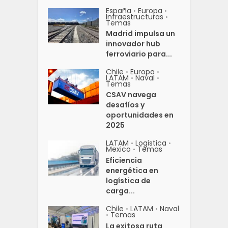
España
Europa
•
•
Infraestructuras
•
Temas
Madrid impulsa un
innovador hub
ferroviario para...
Chile
Europa
•
•
LATAM
Naval
•
•
Temas
CSAV navega
desafíos y
oportunidades en
2025
LATAM
Logistica
•
•
Mexico
Temas
•
Eficiencia
energética en
logística de
carga...
Chile
LATAM
Naval
•
•
Temas
•
La exitosa ruta