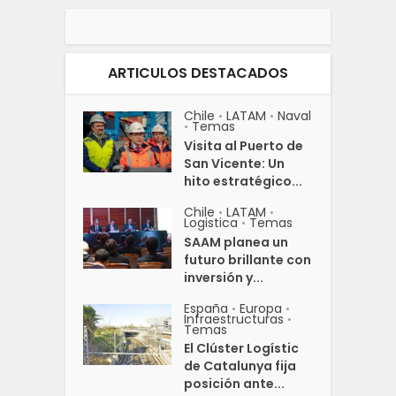
ARTICULOS DESTACADOS
Chile
LATAM
Naval
•
•
Temas
•
Visita al Puerto de
San Vicente: Un
hito estratégico...
Chile
LATAM
•
•
Logistica
Temas
•
SAAM planea un
futuro brillante con
inversión y...
España
Europa
•
•
Infraestructuras
•
Temas
El Clúster Logístic
de Catalunya fija
posición ante...