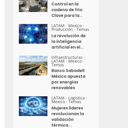
Control en la
cadena de frío:
Clave para la...
LATAM
Mexico
•
•
Producción
Temas
•
La revolución de
la inteligencia
artificial en el...
Infraestructuras
•
LATAM
Mexico
•
•
Temas
Banco Sabadell
México apuesta
por energías
renovables
LATAM
Logistica
•
•
Mexico
Temas
•
Mujeres líderes
revolucionan la
validación
térmica...