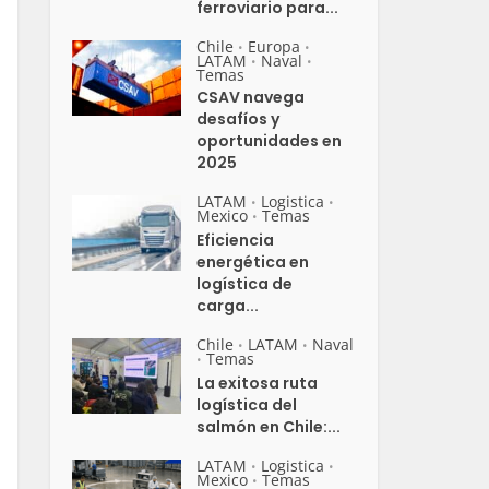
ferroviario para...
Chile
Europa
•
•
LATAM
Naval
•
•
Temas
CSAV navega
desafíos y
oportunidades en
2025
LATAM
Logistica
•
•
Mexico
Temas
•
Eficiencia
energética en
logística de
carga...
Chile
LATAM
Naval
•
•
Temas
•
La exitosa ruta
logística del
salmón en Chile:...
LATAM
Logistica
•
•
Mexico
Temas
•