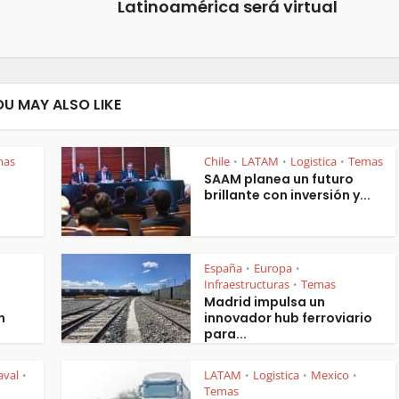
Latinoamérica será virtual
OU MAY ALSO LIKE
mas
Chile
LATAM
Logistica
Temas
•
•
•
SAAM planea un futuro
brillante con inversión y...
España
Europa
•
•
Infraestructuras
Temas
•
Madrid impulsa un
n
innovador hub ferroviario
para...
aval
LATAM
Logistica
Mexico
•
•
•
•
Temas