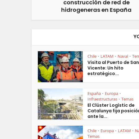
construcción de red de
hidrogeneras en España
Y
Chile
LATAM
Naval
Te
•
•
•
Visita al Puerto de San
Vicente: Un hito
estratégico...
España
Europa
•
•
Infraestructuras
Temas
•
El Clúster Logístic de
Catalunya fija posició
ante la...
Chile
Europa
LATAM
N
•
•
•
Temas