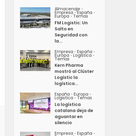
Almacenaje
•
Empresa
España
•
•
Europa
Temas
•
FM Logistic: Un
Salto en
Seguridad con
la...
Empresa
España
•
•
Europa
Logistica
•
•
Temas
Kern Pharma
mostró al Clúster
Logístic la
logística...
España
Europa
•
•
Logistica
Temas
•
La logística
catalana deja de
aguantar en
silencio
Empresa
España
•
•