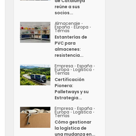
de Catalunya
reúne a sus
socios...
Almacenaje
•
España
Europa
•
•
Temas
Estanterías de
PVC para
almacenes:
resistencia...
Empresa
España
•
•
Europa
Logistica
•
•
Temas
Certificación
Pionera:
Palletways y su
Estrategia...
Empresa
España
•
•
Europa
Logistica
•
•
Temas
Cómo gestionar
la logística de
una mudanza en...