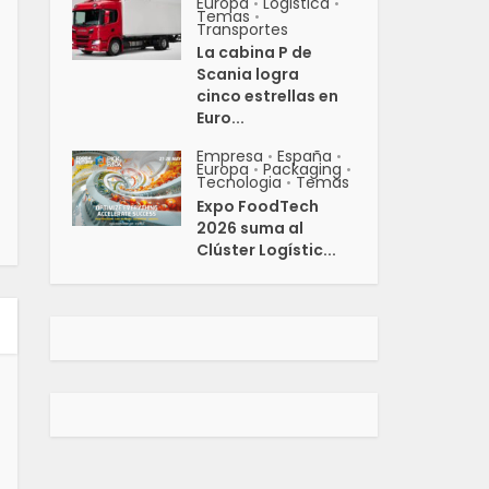
Europa
Logistica
•
•
Temas
•
Transportes
La cabina P de
Scania logra
cinco estrellas en
Euro...
Empresa
España
•
•
Europa
Packaging
•
•
Tecnologia
Temas
•
Expo FoodTech
2026 suma al
Clúster Logístic...