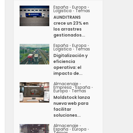
España
Europa
•
•
Logistica
Temas
•
AUNDITRANS
crece un 23% en
los arrastres
gestionados...
España
Europa
•
•
Logistica
Temas
•
Digitalización y
eficiencia
operativa: el
impacto de...
Almacenaje
•
Empresa
España
•
•
Europa
Temas
•
Moldstock lanza
nueva web para
facilitar
soluciones...
Almacenaje
•
España
Europa
•
•
Temas