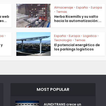
Almacenaje
España
Europa
•
•
s
Temas
•
a web
Herba Ricemills y su salto
es...
hacia la automatización:...
pa
España
Europa
Logistica
•
•
•
•
Tecnologia
Temas
•
 y
El potencial energético de
los parkings logísticos
MOST POPULAR
AUNDITRANS crece un