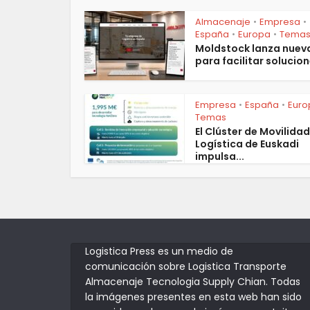
Almacenaje
Empresa
•
•
España
Europa
Tema
•
•
Moldstock lanza nuev
para facilitar solucion
Empresa
España
Euro
•
•
Temas
El Clúster de Movilidad
Logística de Euskadi
impulsa...
Logistica Press es un medio de
comunicación sobre Logistica Transporte
Almacenaje Tecnologia Supply Chian. Todas
la imágenes presentes en esta web han sido