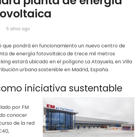
ndrá planta de energía
tovoltaica
5 años ago
ció que pondrá en funcionamiento un nuevo centro de
nta de energía fotovoltaica de trece mil metros
ing estará ubicado en el polígono La Atayuela, en Villa
istribución urbana sostenible en Madrid, España.
como iniciativa sustentable
llado por FM
pudo conocer
curso de la red
C40,