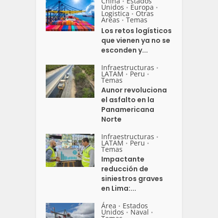
China
Estados
•
Unidos
Europa
•
•
Logistica
Otras
•
Areas
Temas
•
Los retos logísticos
que vienen ya no se
esconden y...
Infraestructuras
•
LATAM
Peru
•
•
Temas
Aunor revoluciona
el asfalto en la
Panamericana
Norte
Infraestructuras
•
LATAM
Peru
•
•
Temas
Impactante
reducción de
siniestros graves
en Lima:...
Área
Estados
•
Unidos
Naval
•
•