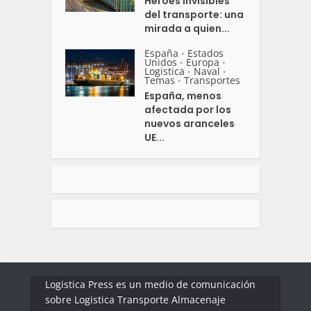
Héroes invisibles
del transporte: una
mirada a quien...
España
Estados
•
Unidos
Europa
•
•
Logistica
Naval
•
•
Temas
Transportes
•
España, menos
afectada por los
nuevos aranceles
UE...
Logistica Press es un medio de comunicación
sobre Logistica Transporte Almacenaje