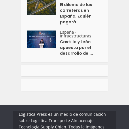
El dilema de las
carreteras en
España, ¿quién
pagará...
España
•
Infraestructuras
Castilla y León
apuesta por el
desarrollo del...
Logistica Press es un medio de comunicación
sobre Logistica Transporte Almacenaje
Tecnologia Supply Chian. Todas la imágenes