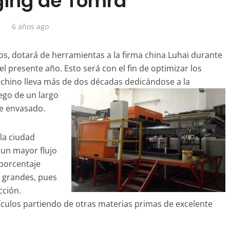
ing de Tomra
6 años ago
os, dotará de herramientas a la firma china Luhai durante
 presente año. Esto será con el fin de optimizar los
chino lleva más de
dos décadas dedicándose a la
ego de un largo
de envasado.
 la ciudad
r un mayor flujo
 porcentaje
s grandes, pues
cción.
rtículos partiendo de otras materias primas de excelente