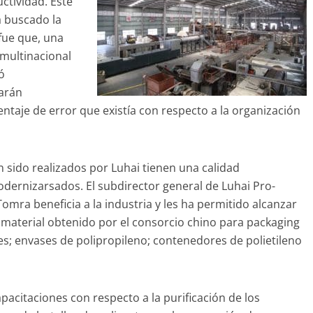
ctividad. Este
a buscado la
 fue que, una
multinacional
ó
tarán
ntaje de error que existía con respecto a la organización
n sido realizados por Luhai tienen una calidad
odernizarsados. El subdirector general de Luhai Pro-
mra beneficia a la industria y les ha permitido alcanzar
 material obtenido por el consorcio chino para packaging
es; envases de polipropileno; contenedores de polietileno
acitaciones con respecto a la purificación de los