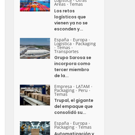
Logistica
Otras
•
Areas
Temas
•
Los retos
logísticos que
vienen ya no se
esconden y...
España
Europa
•
•
Logistica
Packaging
•
Temas
•
•
Transportes
Grupo Sarosa se
incorpora como
tercer miembro
de la...
Empresa
LATAM
•
•
Packaging
Peru
•
•
Temas
Trupal, el gigante
del empaque que
consolidó su...
España
Europa
•
•
Packaging
Temas
•
Automatización y