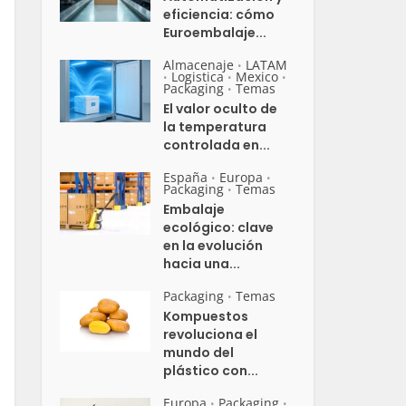
eficiencia: cómo
Euroembalaje...
Almacenaje
LATAM
•
Logistica
Mexico
•
•
•
Packaging
Temas
•
El valor oculto de
la temperatura
controlada en...
España
Europa
•
•
Packaging
Temas
•
Embalaje
ecológico: clave
en la evolución
hacia una...
Packaging
Temas
•
Kompuestos
revoluciona el
mundo del
plástico con...
Europa
Packaging
•
•