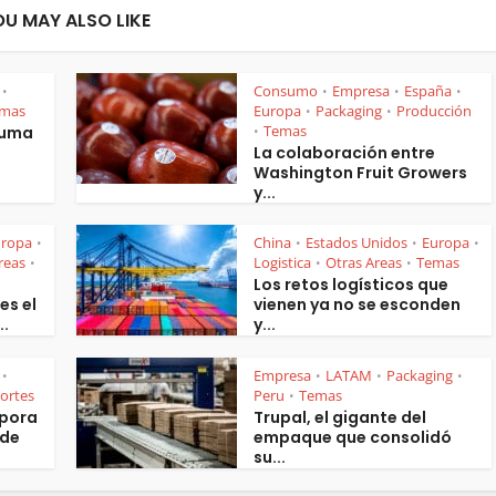
OU MAY ALSO LIKE
Consumo
Empresa
España
•
•
•
•
mas
Europa
Packaging
Producción
•
•
Temas
suma
•
La colaboración entre
Washington Fruit Growers
y...
uropa
China
Estados Unidos
Europa
•
•
•
•
reas
Logistica
Otras Areas
Temas
•
•
•
Los retos logísticos que
es el
vienen ya no se esconden
..
y...
Empresa
LATAM
Packaging
•
•
•
•
ortes
Peru
Temas
•
rpora
Trupal, el gigante del
 de
empaque que consolidó
su...