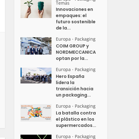
Temas
Innovaciones en
empaques: el
futuro sostenible
de la...
Europa
Packaging
•
COIM GROUP y
NORDMECCANICA
optan por la...
Europa
Packaging
•
Hero España
lidera la
transición hacia
un packaging...
Europa
Packaging
•
La batalla contra
el plástico en los
supermercados...
Europa
Packaging
•