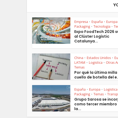
Y
Empresa
España
Europa
•
•
Packaging
Tecnologia
Te
•
•
Expo FoodTech 2026 
al Clúster Logístic
Catalunya...
China
Estados Unidos
E
•
•
LATAM
Logistica
Otras A
•
•
Temas
Por qué la última milla 
cuello de botella del e.
España
Europa
Logistica
•
•
Packaging
Temas
Transp
•
•
Grupo Sarosa se inco
como tercer miembro
la...