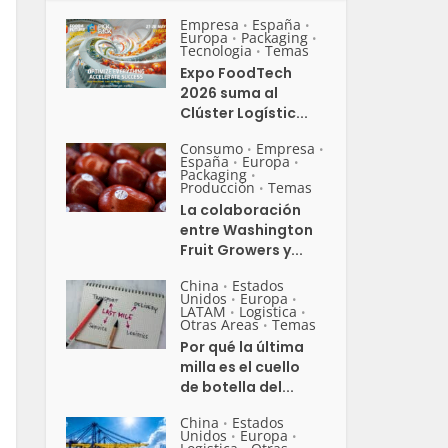
Empresa
España
•
•
Europa
Packaging
•
•
Tecnologia
Temas
•
Expo FoodTech
2026 suma al
Clúster Logístic...
Consumo
Empresa
•
•
España
Europa
•
•
Packaging
•
Producción
Temas
•
La colaboración
entre Washington
Fruit Growers y...
China
Estados
•
Unidos
Europa
•
•
LATAM
Logistica
•
•
Otras Areas
Temas
•
Por qué la última
milla es el cuello
de botella del...
China
Estados
•
Unidos
Europa
•
•