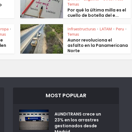
Temas
o
Por qué la última milla es el
cuello de botella del e...
uropa
Infraestructuras
LATAM
Peru
•
•
•
•
mas
Temas
ue
Aunor revoluciona el
den
asfalto en la Panamericana
Norte
MOST POPULAR
AUNDITRANS crece un
23% en los arrastres
gestionados desde
Madrid