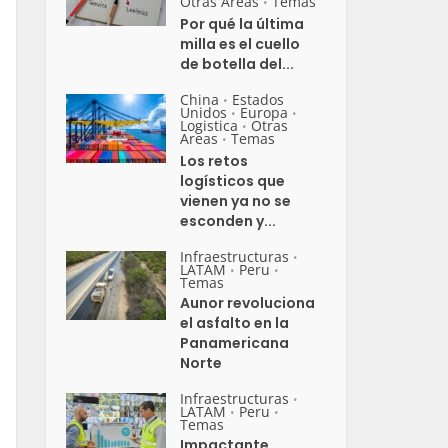
Otras Areas
Temas
•
Por qué la última
milla es el cuello
de botella del...
China
Estados
•
Unidos
Europa
•
•
Logistica
Otras
•
Areas
Temas
•
Los retos
logísticos que
vienen ya no se
esconden y...
Infraestructuras
•
LATAM
Peru
•
•
Temas
Aunor revoluciona
el asfalto en la
Panamericana
Norte
Infraestructuras
•
LATAM
Peru
•
•
Temas
Impactante