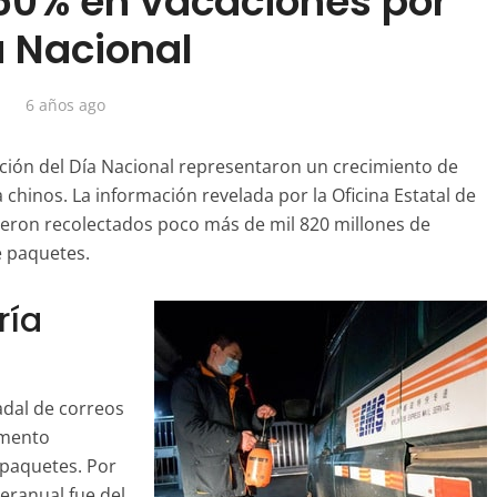
 50% en vacaciones por
a Nacional
6 años ago
ación del Día Nacional representaron un crecimiento de
 chinos. La información revelada por la Oficina Estatal de
fueron recolectados poco más de mil 820 millones de
e paquetes.
ría
adal de correos
emento
 paquetes. Por
teranual fue del