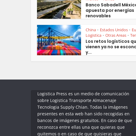
Banco Sabadell Méxic
apuesta por energías
renovables
China
Estados Unidos
E
•
•
Logistica
Otras Areas
Te
•
•
Los retos logísticos q
vienen ya no se escon
y...
Logistica Press es un medio de comunicación
sobre Logistica Transporte Almacenaje
Tecnologia Supply Chian. Todas la imágenes
presentes en esta web han sido recogidas en
bancos de imágenes gratuitos. En caso de que
reconozca entre ellas una que quieras que
quitemos o en caso de que quisieras que