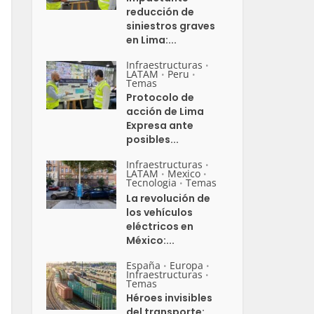
reducción de
siniestros graves
en Lima:...
Infraestructuras
•
LATAM
Peru
•
•
Temas
Protocolo de
acción de Lima
Expresa ante
posibles...
Infraestructuras
•
LATAM
Mexico
•
•
Tecnologia
Temas
•
La revolución de
los vehículos
eléctricos en
México:...
España
Europa
•
•
Infraestructuras
•
Temas
Héroes invisibles
del transporte: