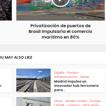
Privatización de puertos de
Brasil impulsaría el comercio
marítimo en 80%
OU MAY ALSO LIKE
España
Europa
•
•
Infraestructuras
Temas
•
Madrid impulsa un
n
innovador hub ferroviario
para...
China
Estados Unidos
Europa
•
•
•
LATAM
Logistica
Otras Areas
•
•
•