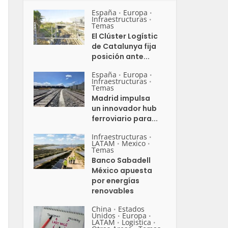
España
Europa
•
•
Infraestructuras
•
Temas
El Clúster Logístic
de Catalunya fija
posición ante...
España
Europa
•
•
Infraestructuras
•
Temas
Madrid impulsa
un innovador hub
ferroviario para...
Infraestructuras
•
LATAM
Mexico
•
•
Temas
Banco Sabadell
México apuesta
por energías
renovables
China
Estados
•
Unidos
Europa
•
•
LATAM
Logistica
•
•