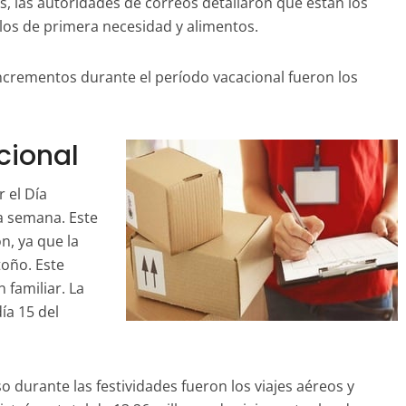
os, las autoridades de correos detallaron que están los
culos de primera necesidad y alimentos.
ncrementos durante el período vacacional fueron los
cional
 el Día
na semana. Este
n, ya que la
toño. Este
n familiar. La
ía 15 del
o durante las festividades fueron los viajes aéreos y