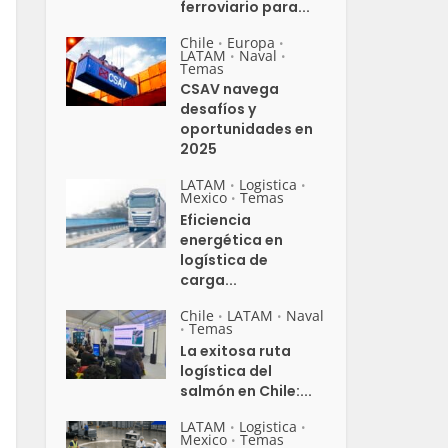
ferroviario para...
Chile
Europa
•
•
LATAM
Naval
•
•
Temas
CSAV navega
desafíos y
oportunidades en
2025
LATAM
Logistica
•
•
Mexico
Temas
•
Eficiencia
energética en
logística de
carga...
Chile
LATAM
Naval
•
•
Temas
•
La exitosa ruta
logística del
salmón en Chile:...
LATAM
Logistica
•
•
Mexico
Temas
•