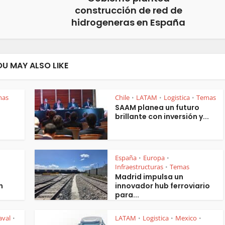
construcción de red de
hidrogeneras en España
OU MAY ALSO LIKE
mas
Chile
LATAM
Logistica
Temas
•
•
•
SAAM planea un futuro
brillante con inversión y...
España
Europa
•
•
Infraestructuras
Temas
•
Madrid impulsa un
n
innovador hub ferroviario
para...
aval
LATAM
Logistica
Mexico
•
•
•
•