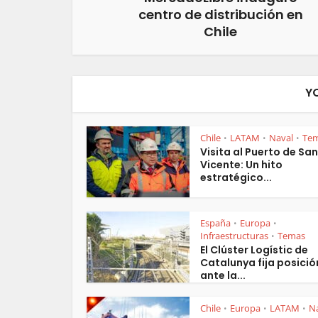
centro de distribución en
Chile
Y
Chile
LATAM
Naval
Te
•
•
•
Visita al Puerto de San
Vicente: Un hito
estratégico...
España
Europa
•
•
Infraestructuras
Temas
•
El Clúster Logístic de
Catalunya fija posició
ante la...
Chile
Europa
LATAM
N
•
•
•