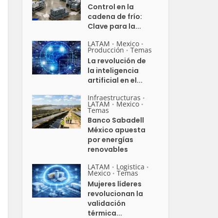
Control en la
cadena de frío:
Clave para la...
LATAM
Mexico
•
•
Producción
Temas
•
La revolución de
la inteligencia
artificial en el...
Infraestructuras
•
LATAM
Mexico
•
•
Temas
Banco Sabadell
México apuesta
por energías
renovables
LATAM
Logistica
•
•
Mexico
Temas
•
Mujeres líderes
revolucionan la
validación
térmica...