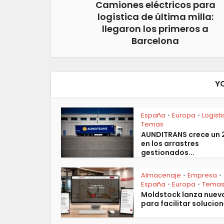
Camiones eléctricos para
logística de última milla:
llegaron los primeros a
Barcelona
Y
España
Europa
Logist
•
•
Temas
AUNDITRANS crece un
en los arrastres
gestionados...
Almacenaje
Empresa
•
•
España
Europa
Tema
•
•
Moldstock lanza nuev
para facilitar solucion