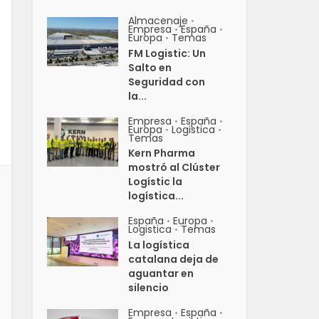
Almacenaje
•
Empresa
España
•
•
Europa
Temas
•
FM Logistic: Un
Salto en
Seguridad con
la...
Empresa
España
•
•
Europa
Logistica
•
•
Temas
Kern Pharma
mostró al Clúster
Logístic la
logística...
España
Europa
•
•
Logistica
Temas
•
La logística
catalana deja de
aguantar en
silencio
Empresa
España
•
•