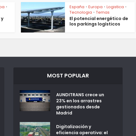
pa
España
Europa
Logistica
•
•
•
•
Tecnologia
Temas
•
 y
El potencial energético de
los parkings logísticos
MOST POPULAR
AUNDITRANS crece un
23% en los arrastres
gestionados desde
Madrid
Digitalización y
eficiencia operativa: el