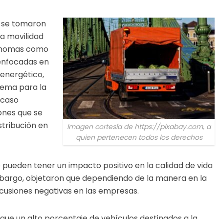
n se tomaron
la movilidad
tónomas como
s enfocadas en
energético,
lema para la
 caso
ones que se
stribución en
Imagen cortesía de https://pixabay.com, a
quien pertenecen todos los derechos
pueden tener un impacto positivo en la calidad de vida
embargo, objetaron que dependiendo de la manera en la
cusiones negativas en las empresas.
que un alto porcentaje de vehículos destinados a la