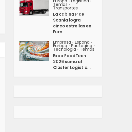
Europa
Logistica
•
•
Temas
•
Transportes
La cabina P de
Scania logra
cinco estrellas en
Euro...
Empresa
España
•
•
Europa
Packaging
•
•
Tecnologia
Temas
•
Expo FoodTech
2026 suma al
Clúster Logístic...