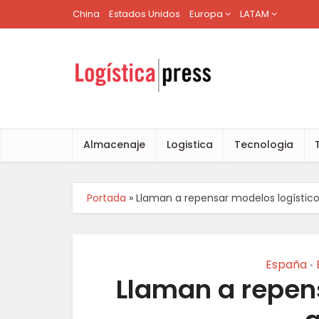
China
Estados Unidos
Europa
LATAM
Almacenaje
Logistica
Tecnologia
Portada
»
Llaman a repensar modelos logístico
España
•
Llaman a repen