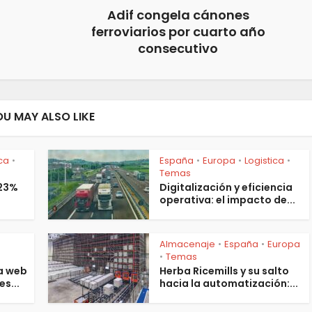
Adif congela cánones
ferroviarios por cuarto año
consecutivo
OU MAY ALSO LIKE
ica
España
Europa
Logistica
•
•
•
•
Temas
 23%
Digitalización y eficiencia
operativa: el impacto de...
Almacenaje
España
Europa
•
•
s
Temas
•
a web
Herba Ricemills y su salto
es...
hacia la automatización:...