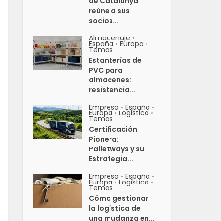
de Catalunya
reúne a sus
socios...
Almacenaje
•
España
Europa
•
•
Temas
Estanterías de
PVC para
almacenes:
resistencia...
Empresa
España
•
•
Europa
Logistica
•
•
Temas
Certificación
Pionera:
Palletways y su
Estrategia...
Empresa
España
•
•
Europa
Logistica
•
•
Temas
Cómo gestionar
la logística de
una mudanza en...