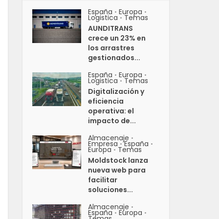
España
Europa
•
•
Logistica
Temas
•
AUNDITRANS
crece un 23% en
los arrastres
gestionados...
España
Europa
•
•
Logistica
Temas
•
Digitalización y
eficiencia
operativa: el
impacto de...
Almacenaje
•
Empresa
España
•
•
Europa
Temas
•
Moldstock lanza
nueva web para
facilitar
soluciones...
Almacenaje
•
España
Europa
•
•
Temas