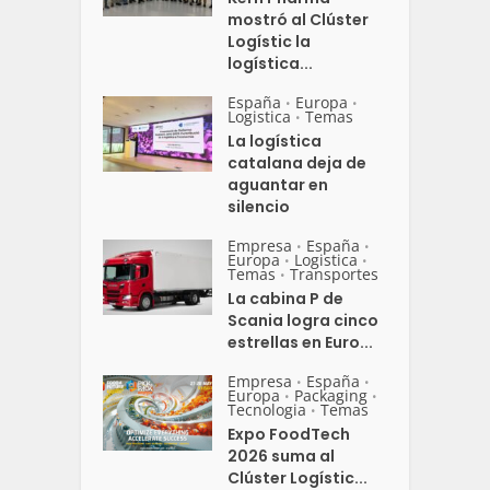
mostró al Clúster
Logístic la
logística...
España
Europa
•
•
Logistica
Temas
•
La logística
catalana deja de
aguantar en
silencio
Empresa
España
•
•
Europa
Logistica
•
•
Temas
Transportes
•
La cabina P de
Scania logra cinco
estrellas en Euro...
Empresa
España
•
•
Europa
Packaging
•
•
Tecnologia
Temas
•
Expo FoodTech
2026 suma al
Clúster Logístic...