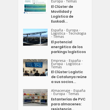
Europa
Temas
•
El Clúster de
Movilidad y
Logística de
Euskadi...
España
Europa
•
•
Logistica
Tecnologia
•
Temas
•
El potencial
energético de los
parkings logísticos
Empresa
España
•
•
Europa
Logistica
•
•
Temas
El Clúster Logístic
de Catalunya reúne
a sus socios...
Almacenaje
España
•
Europa
Temas
•
•
Estanterías de PVC
para almacenes:
resistencia...