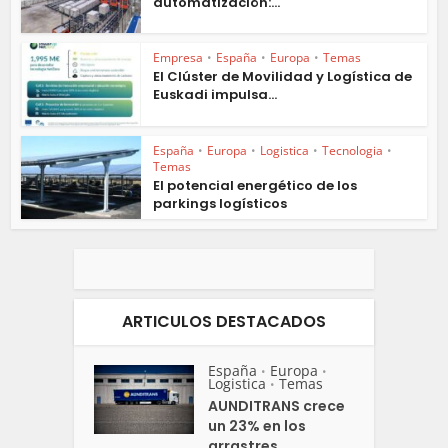
automatización:...
Empresa
•
España
•
Europa
•
Temas
El Clúster de Movilidad y Logística de
Euskadi impulsa...
España
•
Europa
•
Logistica
•
Tecnologia
•
Temas
El potencial energético de los
parkings logísticos
ARTICULOS DESTACADOS
España
Europa
•
•
Logistica
Temas
•
AUNDITRANS crece
un 23% en los
arrastres