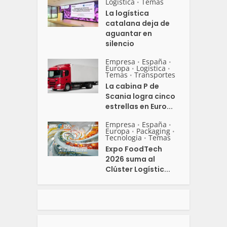
Logistica
Temas
•
La logística
catalana deja de
aguantar en
silencio
Empresa
España
•
•
Europa
Logistica
•
•
Temas
Transportes
•
La cabina P de
Scania logra cinco
estrellas en Euro...
Empresa
España
•
•
Europa
Packaging
•
•
Tecnologia
Temas
•
Expo FoodTech
2026 suma al
Clúster Logístic...