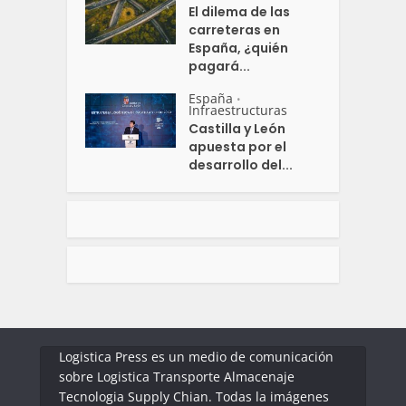
El dilema de las
carreteras en
España, ¿quién
pagará...
España
•
Infraestructuras
Castilla y León
apuesta por el
desarrollo del...
Logistica Press es un medio de comunicación
sobre Logistica Transporte Almacenaje
Tecnologia Supply Chian. Todas la imágenes