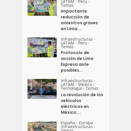
LATAM
Peru
•
•
Temas
Impactante
reducción de
siniestros graves
en Lima:...
Infraestructuras
•
LATAM
Peru
•
•
Temas
Protocolo de
acción de Lima
Expresa ante
posibles...
Infraestructuras
•
LATAM
Mexico
•
•
Tecnologia
Temas
•
La revolución de los
vehículos
eléctricos en
México:...
España
Europa
•
•
Infraestructuras
•
Temas