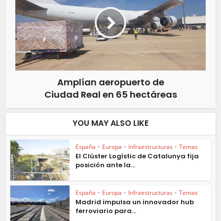
Amplían aeropuerto de
Ciudad Real en 65 hectáreas
YOU MAY ALSO LIKE
España
•
Europa
•
Infraestructuras
•
Temas
El Clúster Logístic de Catalunya fija
posición ante la...
España
•
Europa
•
Infraestructuras
•
Temas
Madrid impulsa un innovador hub
ferroviario para...