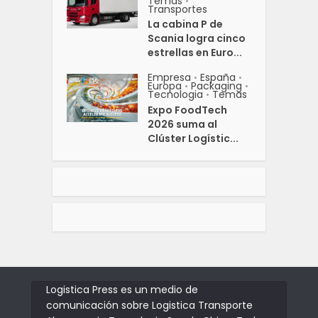
Temas
•
Transportes
La cabina P de
Scania logra cinco
estrellas en Euro...
Empresa
España
•
•
Europa
Packaging
•
•
Tecnologia
Temas
•
Expo FoodTech
2026 suma al
Clúster Logístic...
Logistica Press es un medio de
comunicación sobre Logistica Transporte