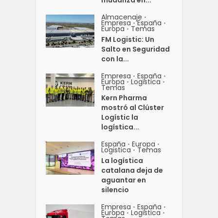
Almacenaje
•
Empresa
España
•
•
Europa
Temas
•
FM Logistic: Un
Salto en Seguridad
con la...
Empresa
España
•
•
Europa
Logistica
•
•
Temas
Kern Pharma
mostró al Clúster
Logístic la
logística...
España
Europa
•
•
Logistica
Temas
•
La logística
catalana deja de
aguantar en
silencio
Empresa
España
•
•
Europa
Logistica
•
•