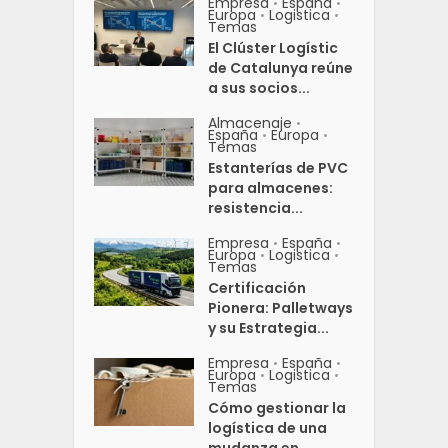
Empresa
España
•
•
Europa
Logistica
•
•
Temas
El Clúster Logístic
de Catalunya reúne
a sus socios...
Almacenaje
•
España
Europa
•
•
Temas
Estanterías de PVC
para almacenes:
resistencia...
Empresa
España
•
•
Europa
Logistica
•
•
Temas
Certificación
Pionera: Palletways
y su Estrategia...
Empresa
España
•
•
Europa
Logistica
•
•
Temas
Cómo gestionar la
logística de una
mudanza en...