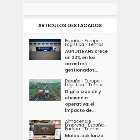
ARTICULOS DESTACADOS
España
Europa
•
•
Logistica
Temas
•
AUNDITRANS crece
un 23% en los
arrastres
gestionados...
España
Europa
•
•
Logistica
Temas
•
Digitalización y
eficiencia
operativa: el
impacto de...
Almacenaje
•
Empresa
España
•
•
Europa
Temas
•
Moldstock lanza