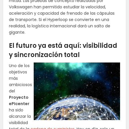
mitad. Las pruebas de concepto realizadas por
Volkswagen han permitido estudiar la velocidad,
aceleración y capacidad de frenado de las cápsulas
de transporte. Si el Hyperloop se convierte en una
realidad, la logística internacional dará un salto de
gigante.
El futuro ya está aquí: visibilidad
y sincronización total
Uno de los
objetivos
más
ambiciosos
del
Proyecto
ePIcenter
ha sido
alcanzar la
visibilidad