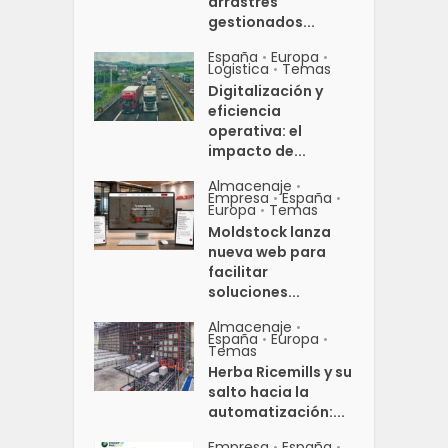
arrastres
gestionados...
España
Europa
•
•
Logistica
Temas
•
Digitalización y
eficiencia
operativa: el
impacto de...
Almacenaje
•
Empresa
España
•
•
Europa
Temas
•
Moldstock lanza
nueva web para
facilitar
soluciones...
Almacenaje
•
España
Europa
•
•
Temas
Herba Ricemills y su
salto hacia la
automatización:...
Empresa
España
•
•