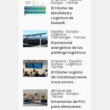
Europa
Temas
•
El Clúster de
Movilidad y
Logística de
Euskadi...
España
Europa
•
•
Logistica
•
Tecnologia
Temas
•
El potencial
energético de los
parkings logísticos
Empresa
España
•
•
Europa
Logistica
•
•
Temas
El Clúster Logístic
de Catalunya reúne
a sus socios...
Almacenaje
•
España
Europa
•
•
Temas
Estanterías de PVC
para almacenes: