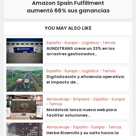
Amazon Spain Fulfillment
aumentó 66% sus ganancias
YOU MAY ALSO LIKE
España
•
Europa
•
Logistica
•
Temas
AUNDITRANS crece un 23% en los
arrastres gestionados...
España
•
Europa
•
Logistica
•
Temas
Digitalización y eficiencia operativa:
el impacto de...
Almacenaje
•
Empresa
•
España
•
Europa
•
Temas
Moldstock lanza nueva web para
facilitar soluciones...
Almacenaje
•
España
•
Europa
•
Temas
Herba Ricemills y su salto hacia la