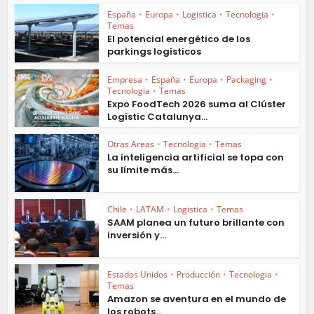
España
•
Europa
•
Logistica
•
Tecnologia
•
Temas
El potencial energético de los
parkings logísticos
Empresa
•
España
•
Europa
•
Packaging
•
Tecnologia
•
Temas
Expo FoodTech 2026 suma al Clúster
Logístic Catalunya...
Otras Areas
•
Tecnologia
•
Temas
La inteligencia artificial se topa con
su límite más...
Chile
•
LATAM
•
Logistica
•
Temas
SAAM planea un futuro brillante con
inversión y...
Estados Unidos
•
Producción
•
Tecnologia
•
Temas
Amazon se aventura en el mundo de
los robots...