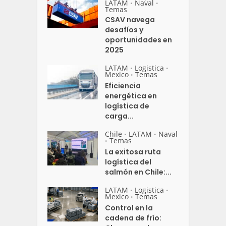
LATAM
Naval
•
•
Temas
CSAV navega
desafíos y
oportunidades en
2025
LATAM
Logistica
•
•
Mexico
Temas
•
Eficiencia
energética en
logística de
carga...
Chile
LATAM
Naval
•
•
Temas
•
La exitosa ruta
logística del
salmón en Chile:...
LATAM
Logistica
•
•
Mexico
Temas
•
Control en la
cadena de frío: