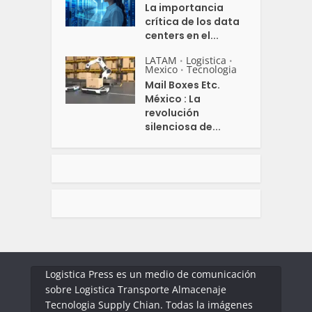
La importancia
crítica de los data
centers en el...
LATAM
Logistica
•
•
Mexico
Tecnologia
•
Mail Boxes Etc.
México : La
revolución
silenciosa de...
Logistica Press es un medio de comunicación
sobre Logistica Transporte Almacenaje
Tecnologia Supply Chian. Todas la imágenes