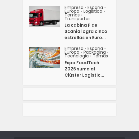
Empresa
España
•
•
Europa
Logistica
•
•
Temas
•
Transportes
La cabina P de
Scania logra cinco
estrellas en Euro...
Empresa
España
•
•
Europa
Packaging
•
•
Tecnologia
Temas
•
Expo FoodTech
2026 suma al
Clúster Logístic...