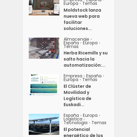
Europa
Temas
•
Moldstock lanza
nueva web para
facilitar
soluciones...
Almacenaje
•
España
Europa
•
•
Temas
Herba Ricemills y su
salto hacia la
automatización:...
Empresa
España
•
•
Europa
Temas
•
El Clúster de
Movilidad y
Logística de
Euskadi...
España
Europa
•
•
Logistica
•
Tecnologia
Temas
•
El potencial
energético de los