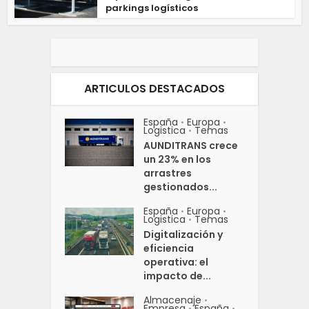
parkings logísticos
ARTICULOS DESTACADOS
España
Europa
•
•
Logistica
Temas
•
AUNDITRANS crece
un 23% en los
arrastres
gestionados...
España
Europa
•
•
Logistica
Temas
•
Digitalización y
eficiencia
operativa: el
impacto de...
Almacenaje
•
Empresa
España
•
•