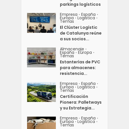
parkings logísticos
Empresa
España
•
•
Europa
Logistica
•
•
Temas
El Clúster Logístic
de Catalunya reúne
a sus socios...
Almacenaje
•
España
Europa
•
•
Temas
Estanterías de PVC
para almacenes:
resistencia...
Empresa
España
•
•
Europa
Logistica
•
•
Temas
Certificación
Pionera: Palletways
y su Estrategia...
Empresa
España
•
•
Europa
Logistica
•
•
Temas