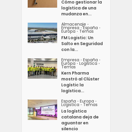
Cómo gestionar la
logística de una
mudanza en...
Almacenaje
•
Empresa
España
•
•
Europa
Temas
•
FM Logistic: Un
Salto en Seguridad
con la...
Empresa
España
•
•
Europa
Logistica
•
•
Temas
Kern Pharma
mostró al Clúster
Logístic la
logística...
España
Europa
•
•
Logistica
Temas
•
La logística
catalana deja de
aguantar en
silencio