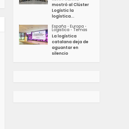
mostró al Clúster
Logístic la
logística...
España
Europa
•
•
Logistica
Temas
•
La logística
catalana deja de
aguantar en
silencio