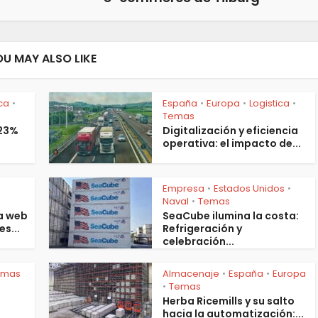
OU MAY ALSO LIKE
ica
España
Europa
Logistica
•
•
•
•
Temas
 23%
Digitalización y eficiencia
operativa: el impacto de...
Empresa
Estados Unidos
•
•
s
Naval
Temas
•
a web
SeaCube ilumina la costa:
es...
Refrigeración y
celebración...
emas
Almacenaje
España
Europa
•
•
Temas
•
Herba Ricemills y su salto
hacia la automatización:...