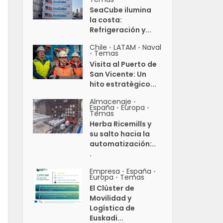
SeaCube ilumina
la costa:
Refrigeración y...
Chile
LATAM
Naval
•
•
Temas
•
Visita al Puerto de
San Vicente: Un
hito estratégico...
Almacenaje
•
España
Europa
•
•
Temas
Herba Ricemills y
su salto hacia la
automatización:..
.
Empresa
España
•
•
Europa
Temas
•
El Clúster de
Movilidad y
Logística de
Euskadi...