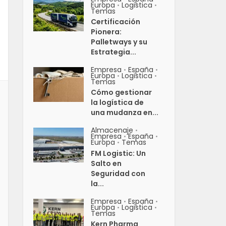
Europa
Logistica
•
•
Temas
Certificación
Pionera:
Palletways y su
Estrategia...
Empresa
España
•
•
Europa
Logistica
•
•
Temas
Cómo gestionar
la logística de
una mudanza en...
Almacenaje
•
Empresa
España
•
•
Europa
Temas
•
FM Logistic: Un
Salto en
Seguridad con
la...
Empresa
España
•
•
Europa
Logistica
•
•
Temas
Kern Pharma