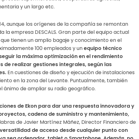
imentaria y un largo etc.
014, aunque los orígenes de la compañía se remontan
da la empresa DESCALS. Gran parte del equipo actual
que tienen un amplio bagaje y conocimiento en el
roximadamente 100 empleados y un
equipo técnico
eguir la máxima optimización en el rendimiento
 de realizar gestiones integrales, según las
es.
En cuestiones de diseño y ejecución de instalaciones
ento en la zona del Levante. Puntualmente, también
el ánimo de ampliar su radio geográfico.
ciones de Ekon para dar una respuesta innovadora y
, proyectos, cadena de suministro y mantenimiento,
abras de Javier Martínez Máñez, Director Financiero de
versatilidad de acceso desde cualquier punto con
, ya sea ordenador, tablet o Smartphone. Además, no