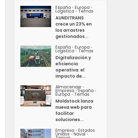
España
Europa
•
•
Logistica
Temas
•
AUNDITRANS
crece un 23% en
los arrastres
gestionados...
España
Europa
•
•
Logistica
Temas
•
Digitalización y
eficiencia
operativa: el
impacto de...
Almacenaje
•
Empresa
España
•
•
Europa
Temas
•
Moldstock lanza
nueva web para
facilitar
soluciones...
Empresa
Estados
•
Unidos
Naval
•
•
Temas