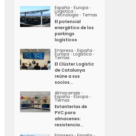
España
Europa
•
•
Logistica
•
Tecnologia
Temas
•
El potencial
energético de los
parkings
logísticos
Empresa
España
•
•
Europa
Logistica
•
•
Temas
El Clúster Logístic
de Catalunya
reúne a sus
socios...
Almacenaje
•
España
Europa
•
•
Temas
Estanterías de
PVC para
almacenes:
resistencia...
Empresa
España
•
•