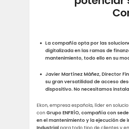
potenciar s
Co
La compañía opta por las solucion
digitalizada en las ramas de finan
mantenimiento, todo ello en su mo
Javier Martínez Máñez, Director Fi
su gran versatilidad de acceso des
dispositivo. No necesitamos instal
Ekon
,
empresa española, líder en solucio
con
Grupo
ENFRÍO
, compañía con sede 
en el mantenimiento y la ejecución de i
Industrial
para todo tipo de clientes y 