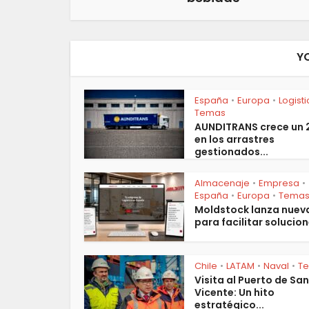
Y
España
Europa
Logist
•
•
Temas
AUNDITRANS crece un
en los arrastres
gestionados...
Almacenaje
Empresa
•
•
España
Europa
Tema
•
•
Moldstock lanza nuev
para facilitar solucion
Chile
LATAM
Naval
T
•
•
•
Visita al Puerto de San
Vicente: Un hito
estratégico...