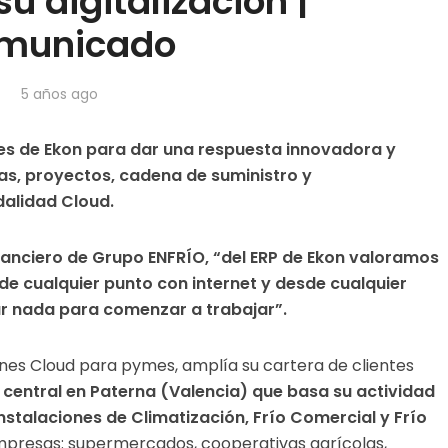
u digitalización |
municado
5 años ago
es de Ekon para dar una respuesta innovadora y
zas, proyectos, cadena de suministro y
dalidad Cloud.
nanciero de Grupo ENFRÍO, “del ERP de Ekon valoramos
de cualquier punto con internet y desde cualquier
ar nada para comenzar a trabajar”.
nes Cloud para pymes, amplía su cartera de clientes
central en Paterna (Valencia) que basa su actividad
nstalaciones de Climatización, Frío Comercial y Frío
empresas: supermercados, cooperativas agrícolas,