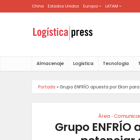
China
Estados Unidos
Europa
LATAM
Almacenaje
Logistica
Tecnologia
Portada
»
Grupo ENFRÍO apuesta por Ekon para 
Área
Comunica
•
Grupo ENFRÍO 