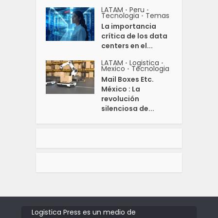
LATAM
Peru
•
•
Tecnologia
Temas
•
La importancia
crítica de los data
centers en el...
LATAM
Logistica
•
•
Mexico
Tecnologia
•
Mail Boxes Etc.
México : La
revolución
silenciosa de...
Logistica Press es un medio de