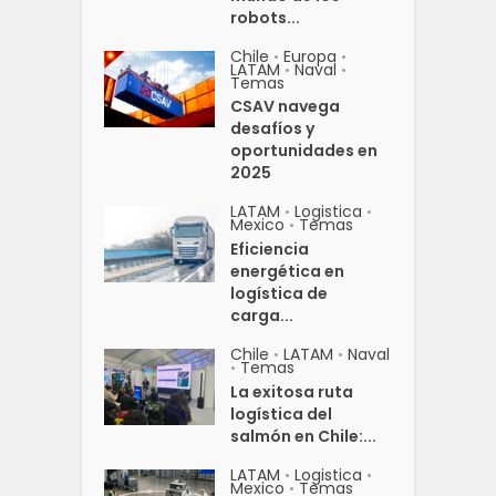
robots...
Chile
Europa
•
•
LATAM
Naval
•
•
Temas
CSAV navega
desafíos y
oportunidades en
2025
LATAM
Logistica
•
•
Mexico
Temas
•
Eficiencia
energética en
logística de
carga...
Chile
LATAM
Naval
•
•
Temas
•
La exitosa ruta
logística del
salmón en Chile:...
LATAM
Logistica
•
•
Mexico
Temas
•