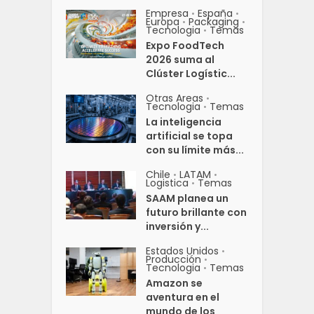
Empresa
España
•
•
Europa
Packaging
•
•
Tecnologia
Temas
•
Expo FoodTech
2026 suma al
Clúster Logístic...
Otras Areas
•
Tecnologia
Temas
•
La inteligencia
artificial se topa
con su límite más...
Chile
LATAM
•
•
Logistica
Temas
•
SAAM planea un
futuro brillante con
inversión y...
Estados Unidos
•
Producción
•
Tecnologia
Temas
•
Amazon se
aventura en el
mundo de los