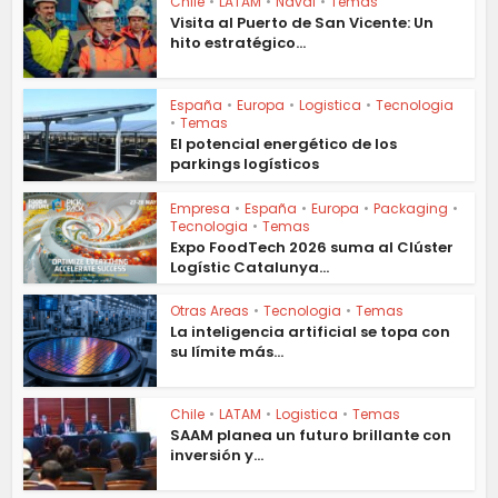
Chile
•
LATAM
•
Naval
•
Temas
Visita al Puerto de San Vicente: Un
hito estratégico...
España
•
Europa
•
Logistica
•
Tecnologia
•
Temas
El potencial energético de los
parkings logísticos
Empresa
•
España
•
Europa
•
Packaging
•
Tecnologia
•
Temas
Expo FoodTech 2026 suma al Clúster
Logístic Catalunya...
Otras Areas
•
Tecnologia
•
Temas
La inteligencia artificial se topa con
su límite más...
Chile
•
LATAM
•
Logistica
•
Temas
SAAM planea un futuro brillante con
inversión y...