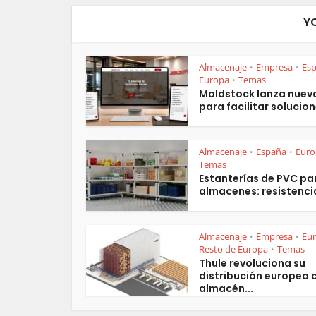
Y
Almacenaje
Empresa
Es
•
•
Europa
Temas
•
Moldstock lanza nuev
para facilitar solucion
Almacenaje
España
Euro
•
•
Temas
Estanterías de PVC pa
almacenes: resistencia
Almacenaje
Empresa
Eu
•
•
Resto de Europa
Temas
•
Thule revoluciona su
distribución europea 
almacén...