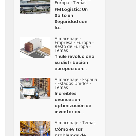
Europa
Temas
•
FM Logistic: Un
Salto en
Seguridad con
la...
Almacenaje
•
Empresa
Europa
•
•
Resto de Europa
•
Temas
Thule revoluciona
su distribución
europea con...
Almacenaje
España
•
Estados Unidos
•
•
Temas
Increíbles
avances en
optimización de
inventarios...
Almacenaje
Temas
•
Cómo evitar
problemas de