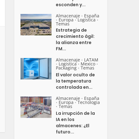
esconden y...
Almacenaje
España
•
Europa
Logistica
•
•
•
Temas
Estrategia de
crecimiento ágil:
la alianza entre
FM...
Almacenaje
LATAM
•
Logistica
Mexico
•
•
•
Packaging
Temas
•
El valor oculto de
la temperatura
controlada en...
Almacenaje
España
•
Europa
Tecnologia
•
•
Temas
•
La irrupción de la
IA en los
almacenes: ¿El
futuro...