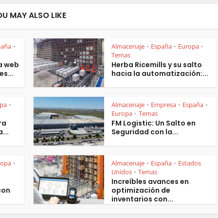
OU MAY ALSO LIKE
paña
Almacenaje
España
Europa
•
•
•
•
Temas
a web
Herba Ricemills y su salto
es...
hacia la automatización:...
pa
Almacenaje
Empresa
España
•
•
•
•
Europa
Temas
•
ra
FM Logistic: Un Salto en
...
Seguridad con la...
ropa
Almacenaje
España
Estados
•
•
•
Unidos
Temas
•
Increíbles avances en
con
optimización de
inventarios con...