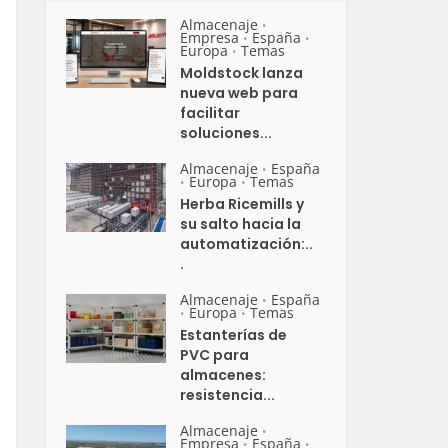
Almacenaje
•
Empresa
España
•
•
Europa
Temas
•
Moldstock lanza
nueva web para
facilitar
soluciones...
Almacenaje
España
•
Europa
Temas
•
•
Herba Ricemills y
su salto hacia la
automatización:..
.
Almacenaje
España
•
Europa
Temas
•
•
Estanterías de
PVC para
almacenes:
resistencia...
Almacenaje
•
Empresa
España
•
•