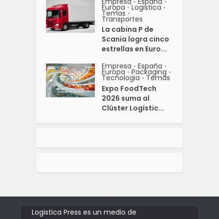
Empresa
España
•
•
Europa
Logistica
•
•
Temas
•
Transportes
La cabina P de
Scania logra cinco
estrellas en Euro...
Empresa
España
•
•
Europa
Packaging
•
•
Tecnologia
Temas
•
Expo FoodTech
2026 suma al
Clúster Logístic...
Logistica Press es un medio de