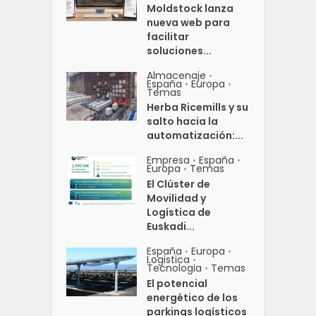
Moldstock lanza
nueva web para
facilitar
soluciones...
Almacenaje
•
España
Europa
•
•
Temas
Herba Ricemills y su
salto hacia la
automatización:...
Empresa
España
•
•
Europa
Temas
•
El Clúster de
Movilidad y
Logística de
Euskadi...
España
Europa
•
•
Logistica
•
Tecnologia
Temas
•
El potencial
energético de los
parkings logísticos