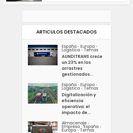
ARTICULOS DESTACADOS
España
Europa
•
•
Logistica
Temas
•
AUNDITRANS crece
un 23% en los
arrastres
gestionados...
España
Europa
•
•
Logistica
Temas
•
Digitalización y
eficiencia
operativa: el
impacto de...
Almacenaje
•
Empresa
España
•
•
Europa
Temas
•