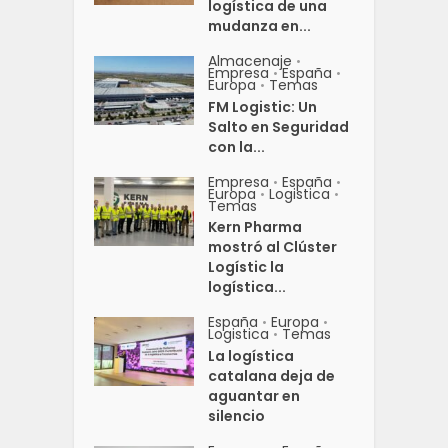
logística de una
mudanza en...
Almacenaje
•
Empresa
España
•
•
Europa
Temas
•
FM Logistic: Un
Salto en Seguridad
con la...
Empresa
España
•
•
Europa
Logistica
•
•
Temas
Kern Pharma
mostró al Clúster
Logístic la
logística...
España
Europa
•
•
Logistica
Temas
•
La logística
catalana deja de
aguantar en
silencio