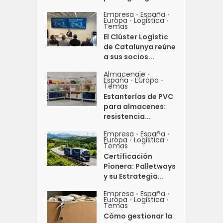
Empresa
España
•
•
Europa
Logistica
•
•
Temas
El Clúster Logístic
de Catalunya reúne
a sus socios...
Almacenaje
•
España
Europa
•
•
Temas
Estanterías de PVC
para almacenes:
resistencia...
Empresa
España
•
•
Europa
Logistica
•
•
Temas
Certificación
Pionera: Palletways
y su Estrategia...
Empresa
España
•
•
Europa
Logistica
•
•
Temas
Cómo gestionar la