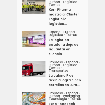
Europa
Logistica
•
•
Temas
Kern Pharma
mostró al Clúster
Logístic la
logística...
España
Europa
•
•
Logistica
Temas
•
La logística
catalana deja de
aguantar en
silencio
Empresa
España
•
•
Europa
Logistica
•
•
Temas
•
Transportes
La cabina P de
Scania logra cinco
estrellas en Euro...
Empresa
España
•
•
Europa
Packaging
•
•
Tecnologia
Temas
•
Expo FoodTech