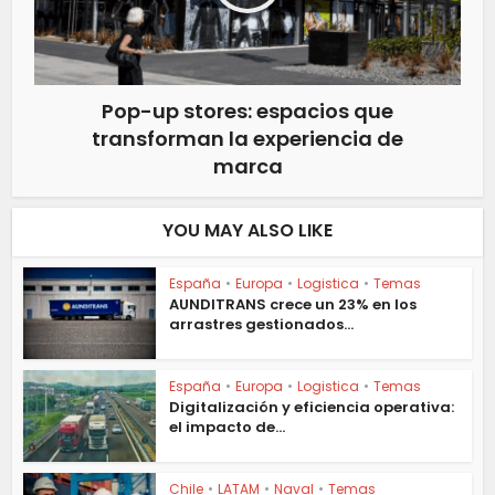
Pop-up stores: espacios que
transforman la experiencia de
marca
YOU MAY ALSO LIKE
España
•
Europa
•
Logistica
•
Temas
AUNDITRANS crece un 23% en los
arrastres gestionados...
España
•
Europa
•
Logistica
•
Temas
Digitalización y eficiencia operativa:
el impacto de...
Chile
•
LATAM
•
Naval
•
Temas