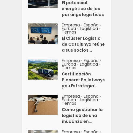
El potencial
energético de los
parkings logísticos
Empresa
España
•
•
Europa
Logistica
•
•
Temas
El Clúster Logístic
de Catalunya reúne
a sus socios...
Empresa
España
•
•
Europa
Logistica
•
•
Temas
Certificación
Pionera: Palletways
y su Estrategia...
Empresa
España
•
•
Europa
Logistica
•
•
Temas
Cómo gestionar la
logística de una
mudanza en...
Empresa
España
•
•