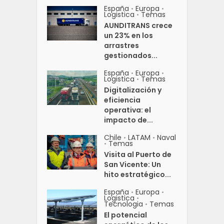
España
Europa
•
•
Logistica
Temas
•
AUNDITRANS crece
un 23% en los
arrastres
gestionados...
España
Europa
•
•
Logistica
Temas
•
Digitalización y
eficiencia
operativa: el
impacto de...
Chile
LATAM
Naval
•
•
Temas
•
Visita al Puerto de
San Vicente: Un
hito estratégico...
España
Europa
•
•
Logistica
•
Tecnologia
Temas
•
El potencial