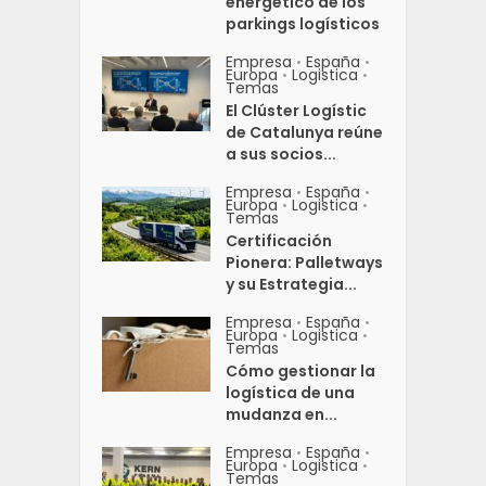
energético de los
parkings logísticos
Empresa
España
•
•
Europa
Logistica
•
•
Temas
El Clúster Logístic
de Catalunya reúne
a sus socios...
Empresa
España
•
•
Europa
Logistica
•
•
Temas
Certificación
Pionera: Palletways
y su Estrategia...
Empresa
España
•
•
Europa
Logistica
•
•
Temas
Cómo gestionar la
logística de una
mudanza en...
Empresa
España
•
•
Europa
Logistica
•
•
Temas