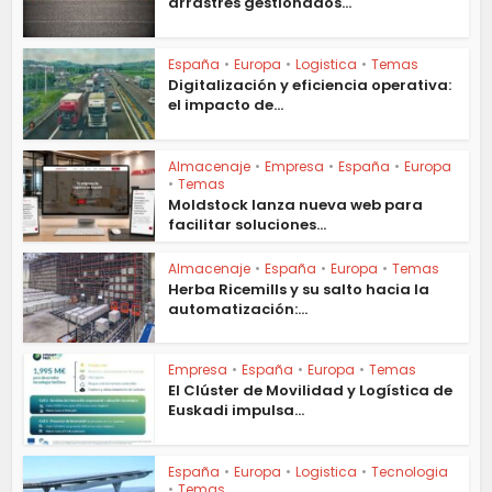
arrastres gestionados...
España
•
Europa
•
Logistica
•
Temas
Digitalización y eficiencia operativa:
el impacto de...
Almacenaje
•
Empresa
•
España
•
Europa
•
Temas
Moldstock lanza nueva web para
facilitar soluciones...
Almacenaje
•
España
•
Europa
•
Temas
Herba Ricemills y su salto hacia la
automatización:...
Empresa
•
España
•
Europa
•
Temas
El Clúster de Movilidad y Logística de
Euskadi impulsa...
España
•
Europa
•
Logistica
•
Tecnologia
•
Temas