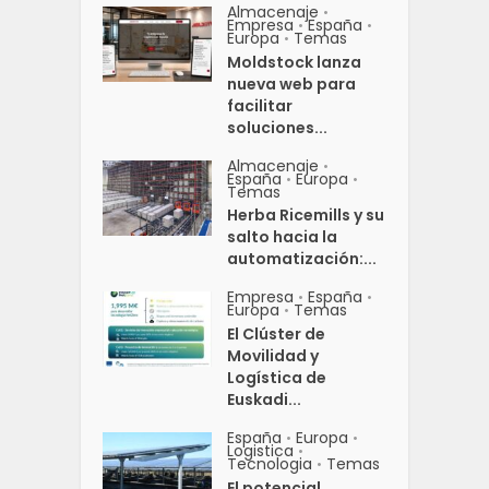
Almacenaje
•
Empresa
España
•
•
Europa
Temas
•
Moldstock lanza
nueva web para
facilitar
soluciones...
Almacenaje
•
España
Europa
•
•
Temas
Herba Ricemills y su
salto hacia la
automatización:...
Empresa
España
•
•
Europa
Temas
•
El Clúster de
Movilidad y
Logística de
Euskadi...
España
Europa
•
•
Logistica
•
Tecnologia
Temas
•
El potencial