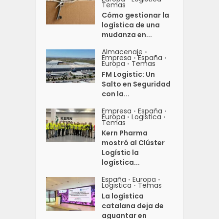
Temas
Cómo gestionar la
logística de una
mudanza en...
Almacenaje
•
Empresa
España
•
•
Europa
Temas
•
FM Logistic: Un
Salto en Seguridad
con la...
Empresa
España
•
•
Europa
Logistica
•
•
Temas
Kern Pharma
mostró al Clúster
Logístic la
logística...
España
Europa
•
•
Logistica
Temas
•
La logística
catalana deja de
aguantar en