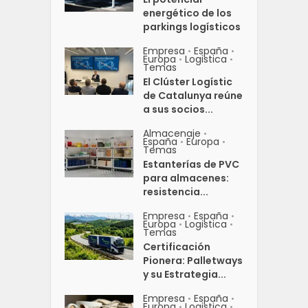
energético de los
parkings logísticos
Empresa
España
•
•
Europa
Logistica
•
•
Temas
El Clúster Logístic
de Catalunya reúne
a sus socios...
Almacenaje
•
España
Europa
•
•
Temas
Estanterías de PVC
para almacenes:
resistencia...
Empresa
España
•
•
Europa
Logistica
•
•
Temas
Certificación
Pionera: Palletways
y su Estrategia...
Empresa
España
•
•
Europa
Logistica
•
•