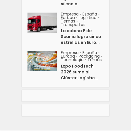
silencio
Empresa
España
•
•
Europa
Logistica
•
•
Temas
•
Transportes
La cabina P de
Scania logra cinco
estrellas en Euro...
Empresa
España
•
•
Europa
Packaging
•
•
Tecnologia
Temas
•
Expo FoodTech
2026 suma al
Clúster Logístic...