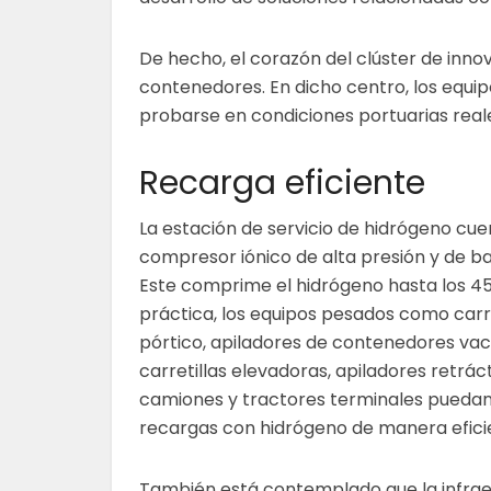
De hecho, el corazón del clúster de inno
contenedores. En dicho centro, los equi
probarse en condiciones portuarias rea
Recarga eficiente
La estación de servicio de hidrógeno cu
compresor iónico de alta presión y de b
Este comprime el hidrógeno hasta los 450
práctica, los equipos pesados como carre
pórtico, apiladores de contenedores vac
carretillas elevadoras, apiladores retráct
camiones y tractores terminales puedan 
recargas con hidrógeno de manera efic
También está contemplado que la infrae