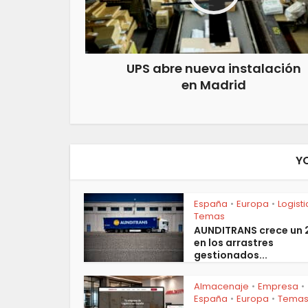
UPS abre nueva instalación
en Madrid
Y
España
Europa
Logist
•
•
Temas
AUNDITRANS crece un
en los arrastres
gestionados...
Almacenaje
Empresa
•
•
España
Europa
Tema
•
•