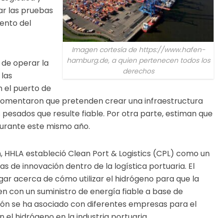
ar las pruebas
ento del
Imagen cortesía de https://www.hafen-
hamburg.de, a quien pertenecen todos los
 de operar la
derechos
 las
n el puerto de
omentaron que pretenden crear una infraestructura
pesados que resulte fiable. Por otra parte, estiman que
durante este mismo año.
 HHLA estableció Clean Port & Logistics (CPL) como un
as de innovación dentro de la logística portuaria. El
igar acerca de cómo utilizar el hidrógeno para que la
ten con un suministro de energía fiable a base de
ión se ha asociado con diferentes empresas para el
 el hidrógeno en la industria portuaria.