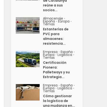
de Catalunya
reúne a sus
socios...
Almacenaje
•
España
Europa
•
•
Temas
Estanterías de
PVC para
almacenes:
resistencia...
Empresa
España
•
•
Europa
Logistica
•
•
Temas
Certificación
Pionera:
Palletways y su
Estrategia...
Empresa
España
•
•
Europa
Logistica
•
•
Temas
Cómo gestionar
la logística de
una mudanza en...