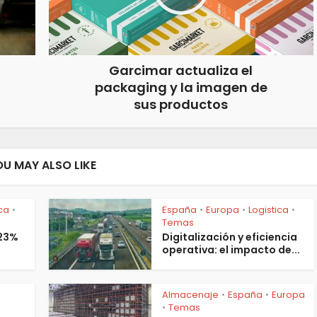
Garcimar actualiza el
packaging y la imagen de
sus productos
OU MAY ALSO LIKE
ica
España
Europa
Logistica
•
•
•
•
Temas
 23%
Digitalización y eficiencia
operativa: el impacto de...
Almacenaje
España
Europa
•
•
s
Temas
•