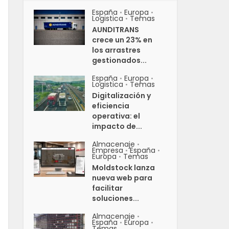
España
Europa
•
•
Logistica
Temas
•
AUNDITRANS
crece un 23% en
los arrastres
gestionados...
España
Europa
•
•
Logistica
Temas
•
Digitalización y
eficiencia
operativa: el
impacto de...
Almacenaje
•
Empresa
España
•
•
Europa
Temas
•
Moldstock lanza
nueva web para
facilitar
soluciones...
Almacenaje
•
España
Europa
•
•
Temas