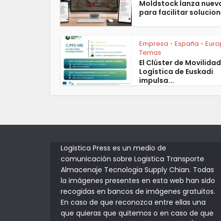
Moldstock lanza nuev
para facilitar solucion
Empresa
España
Euro
•
•
Temas
El Clúster de Movilidad
Logística de Euskadi
impulsa...
Logistica Press es un medio de
comunicación sobre Logistica Transporte
Almacenaje Tecnologia Supply Chian. Todas
la imágenes presentes en esta web han sido
recogidas en bancos de imágenes gratuitos.
En caso de que reconozca entre ellas una
que quieras que quitemos o en caso de que