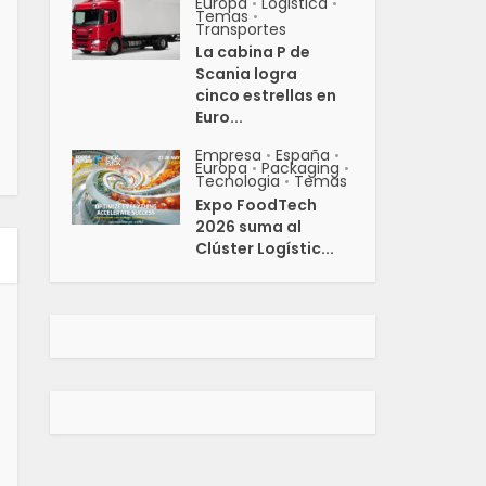
Europa
Logistica
•
•
Temas
•
Transportes
La cabina P de
Scania logra
cinco estrellas en
Euro...
Empresa
España
•
•
Europa
Packaging
•
•
Tecnologia
Temas
•
Expo FoodTech
2026 suma al
Clúster Logístic...