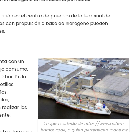
vación es el centro de pruebas de la terminal de
pos con propulsión a base de hidrógeno pueden
les.
enta con un
ajo consumo.
 bar. En la
tillas
íos,
iles,
realizar las
iente.
Imagen cortesía de https://www.hafen-
hamburg.de, a quien pertenecen todos los
structura sea