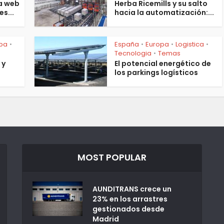
a web
Herba Ricemills y su salto
es...
hacia la automatización:...
pa
España
Europa
Logistica
•
•
•
•
Tecnologia
Temas
•
 y
El potencial energético de
los parkings logísticos
MOST POPULAR
AUNDITRANS crece un
23% en los arrastres
gestionados desde
Madrid