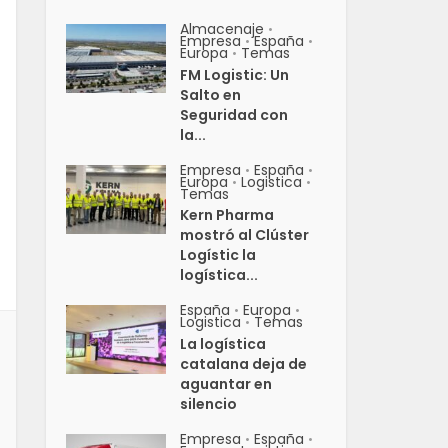
Almacenaje
•
Empresa
España
•
•
Europa
Temas
•
FM Logistic: Un
Salto en
Seguridad con
la...
Empresa
España
•
•
Europa
Logistica
•
•
Temas
Kern Pharma
mostró al Clúster
Logístic la
logística...
España
Europa
•
•
Logistica
Temas
•
La logística
catalana deja de
aguantar en
silencio
Empresa
España
•
•