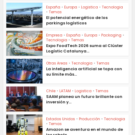
España
•
Europa
•
Logistica
•
Tecnologia
•
Temas
El potencial energético de los
parkings logísticos
Empresa
•
España
•
Europa
•
Packaging
•
Tecnologia
•
Temas
Expo FoodTech 2026 suma al Clúster
Logístic Catalunya...
Otras Areas
•
Tecnologia
•
Temas
La inteligencia artificial se topa con
su límite más...
Chile
•
LATAM
•
Logistica
•
Temas
SAAM planea un futuro brillante con
inversión y...
Estados Unidos
•
Producción
•
Tecnologia
•
Temas
Amazon se aventura en el mundo de
los robots...