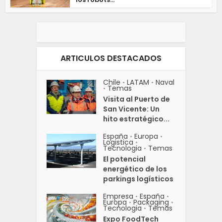
ARTICULOS DESTACADOS
Chile
LATAM
Naval
•
•
Temas
•
Visita al Puerto de
San Vicente: Un
hito estratégico...
España
Europa
•
•
Logistica
•
Tecnologia
Temas
•
El potencial
energético de los
parkings logísticos
Empresa
España
•
•
Europa
Packaging
•
•
Tecnologia
Temas
•
Expo FoodTech