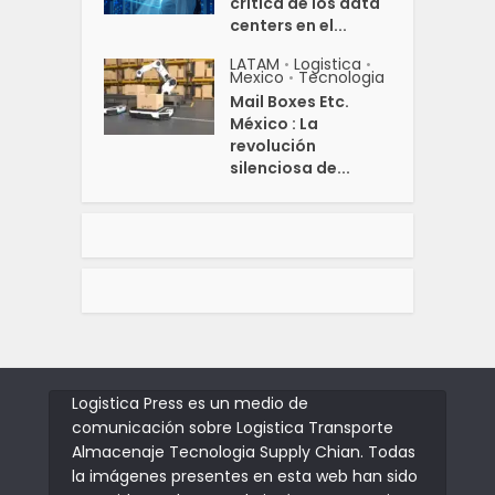
crítica de los data
centers en el...
LATAM
Logistica
•
•
Mexico
Tecnologia
•
Mail Boxes Etc.
México : La
revolución
silenciosa de...
Logistica Press es un medio de
comunicación sobre Logistica Transporte
Almacenaje Tecnologia Supply Chian. Todas
la imágenes presentes en esta web han sido