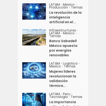
LATAM
Mexico
•
•
Producción
Temas
•
La revolución de la
inteligencia
artificial en el...
Infraestructuras
•
LATAM
Mexico
•
•
Temas
Banco Sabadell
México apuesta
por energías
renovables
LATAM
Logistica
•
•
Mexico
Temas
•
Mujeres líderes
revolucionan la
validación
térmica...
LATAM
Peru
•
•
Tecnologia
Temas
•
La importancia