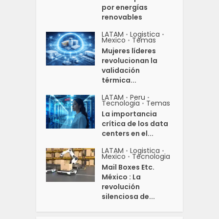
por energías
renovables
LATAM
Logistica
•
•
Mexico
Temas
•
Mujeres líderes
revolucionan la
validación
térmica...
LATAM
Peru
•
•
Tecnologia
Temas
•
La importancia
crítica de los data
centers en el...
LATAM
Logistica
•
•
Mexico
Tecnologia
•
Mail Boxes Etc.
México : La
revolución
silenciosa de...