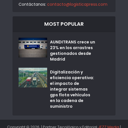
Contáctanos:
contacto@logisticapress.com
MOST POPULAR
AUNDITRANS crece un
23% en los arrastres
gestionados desde
Madrid
Digitalización y
eficiencia operativa:
el impacto de
integrar sistemas
gps flota vehículos
en la cadena de
suministro
Copyright © 2026. | Partner Tecológico y Editorial
JEZZ Media
|