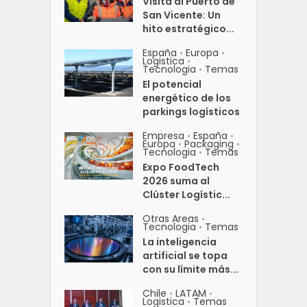
Visita al Puerto de
San Vicente: Un
hito estratégico...
España
Europa
•
•
Logistica
•
Tecnologia
Temas
•
El potencial
energético de los
parkings logísticos
Empresa
España
•
•
Europa
Packaging
•
•
Tecnologia
Temas
•
Expo FoodTech
2026 suma al
Clúster Logístic...
Otras Areas
•
Tecnologia
Temas
•
La inteligencia
artificial se topa
con su límite más...
Chile
LATAM
•
•
Logistica
Temas
•