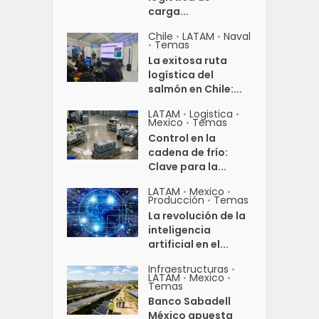
carga...
Chile
LATAM
Naval
•
•
Temas
•
La exitosa ruta
logística del
salmón en Chile:...
LATAM
Logistica
•
•
Mexico
Temas
•
Control en la
cadena de frío:
Clave para la...
LATAM
Mexico
•
•
Producción
Temas
•
La revolución de la
inteligencia
artificial en el...
Infraestructuras
•
LATAM
Mexico
•
•
Temas
Banco Sabadell
México apuesta