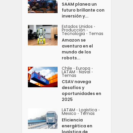
SAAM planea un
futuro brillante con
inversión y...
Estados Unidos
•
Producción
•
Tecnologia
Temas
•
Amazon se
aventura en el
mundo de los
robots...
Chile
Europa
•
•
LATAM
Naval
•
•
Temas
CSAV navega
desafíos y
oportunidades en
2025
LATAM
Logistica
•
•
Mexico
Temas
•
Eficiencia
energética en
logística de