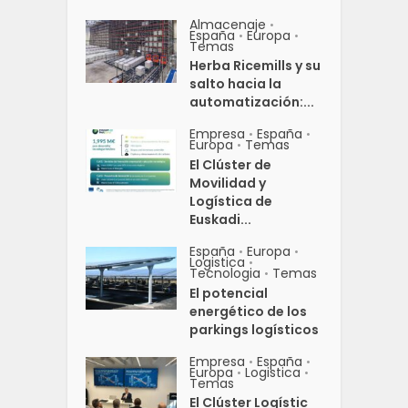
Almacenaje
•
España
Europa
•
•
Temas
Herba Ricemills y su
salto hacia la
automatización:...
Empresa
España
•
•
Europa
Temas
•
El Clúster de
Movilidad y
Logística de
Euskadi...
España
Europa
•
•
Logistica
•
Tecnologia
Temas
•
El potencial
energético de los
parkings logísticos
Empresa
España
•
•
Europa
Logistica
•
•
Temas
El Clúster Logístic