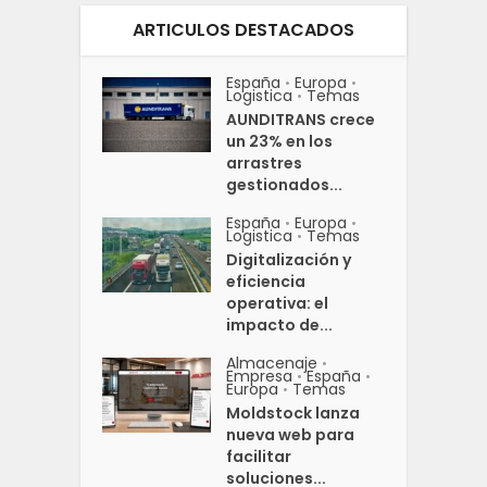
ARTICULOS DESTACADOS
España
Europa
•
•
Logistica
Temas
•
AUNDITRANS crece
un 23% en los
arrastres
gestionados...
España
Europa
•
•
Logistica
Temas
•
Digitalización y
eficiencia
operativa: el
impacto de...
Almacenaje
•
Empresa
España
•
•
Europa
Temas
•
Moldstock lanza
nueva web para
facilitar
soluciones...