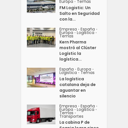
Europa
Temas
•
FM Logistic: Un
Salto en Seguridad
con la...
Empresa
España
•
•
Europa
Logistica
•
•
Temas
Kern Pharma
mostró al Clúster
Logístic la
logística...
España
Europa
•
•
Logistica
Temas
•
La logística
catalana deja de
aguantar en
silencio
Empresa
España
•
•
Europa
Logistica
•
•
Temas
•
Transportes
La cabina P de