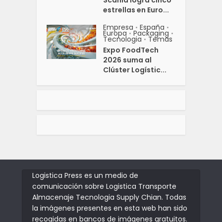
Scania logra cinco
estrellas en Euro...
Empresa
España
•
•
Europa
Packaging
•
•
Tecnologia
Temas
•
Expo FoodTech
2026 suma al
Clúster Logístic...
Logistica Press es un medio de
comunicación sobre Logistica Transporte
Almacenaje Tecnologia Supply Chian. Todas
la imágenes presentes en esta web han sido
recogidas en bancos de imágenes gratuitos.