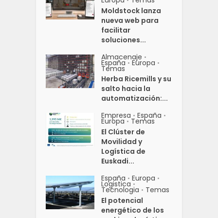
•
Moldstock lanza
nueva web para
facilitar
soluciones...
Almacenaje
•
España
Europa
•
•
Temas
Herba Ricemills y su
salto hacia la
automatización:...
Empresa
España
•
•
Europa
Temas
•
El Clúster de
Movilidad y
Logística de
Euskadi...
España
Europa
•
•
Logistica
•
Tecnologia
Temas
•
El potencial
energético de los