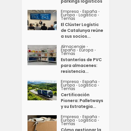
parkings logísticos
Empresa
España
•
•
Europa
Logistica
•
•
Temas
El Clúster Logístic
de Catalunya reúne
a sus socios...
Almacenaje
•
España
Europa
•
•
Temas
Estanterías de PVC
para almacenes:
resistencia...
Empresa
España
•
•
Europa
Logistica
•
•
Temas
Certificación
Pionera: Palletways
y su Estrategia...
Empresa
España
•
•
Europa
Logistica
•
•
Temas
Cómo gestionar la