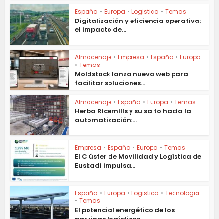
España
•
Europa
•
Logistica
•
Temas
Digitalización y eficiencia operativa:
el impacto de...
Almacenaje
•
Empresa
•
España
•
Europa
•
Temas
Moldstock lanza nueva web para
facilitar soluciones...
Almacenaje
•
España
•
Europa
•
Temas
Herba Ricemills y su salto hacia la
automatización:...
Empresa
•
España
•
Europa
•
Temas
El Clúster de Movilidad y Logística de
Euskadi impulsa...
España
•
Europa
•
Logistica
•
Tecnologia
•
Temas
El potencial energético de los
parkings logísticos