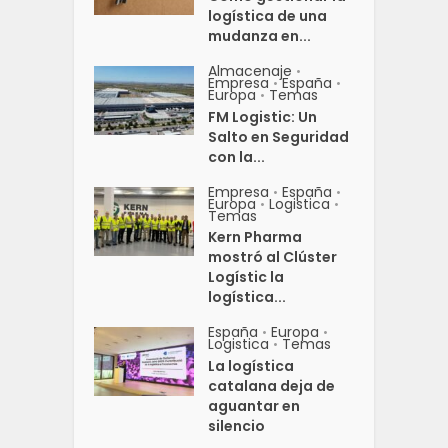
logística de una
mudanza en...
Almacenaje
•
Empresa
España
•
•
Europa
Temas
•
FM Logistic: Un
Salto en Seguridad
con la...
Empresa
España
•
•
Europa
Logistica
•
•
Temas
Kern Pharma
mostró al Clúster
Logístic la
logística...
España
Europa
•
•
Logistica
Temas
•
La logística
catalana deja de
aguantar en
silencio