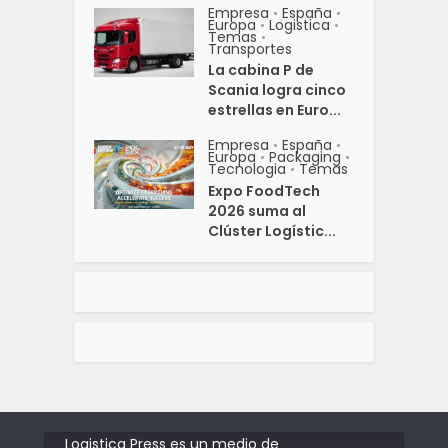
Empresa
España
•
•
Europa
Logistica
•
•
Temas
•
Transportes
La cabina P de
Scania logra cinco
estrellas en Euro...
Empresa
España
•
•
Europa
Packaging
•
•
Tecnologia
Temas
•
Expo FoodTech
2026 suma al
Clúster Logístic...
Logistica Press es un medio de