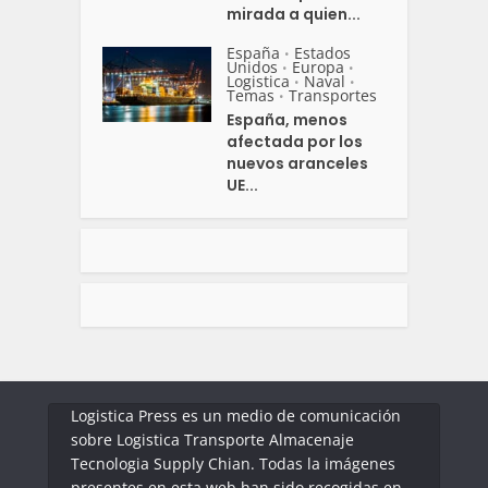
mirada a quien...
España
Estados
•
Unidos
Europa
•
•
Logistica
Naval
•
•
Temas
Transportes
•
España, menos
afectada por los
nuevos aranceles
UE...
Logistica Press es un medio de comunicación
sobre Logistica Transporte Almacenaje
Tecnologia Supply Chian. Todas la imágenes
presentes en esta web han sido recogidas en