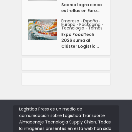
Scania logra cinco
estrellas en Euro...
Empresa
España
•
•
Europa
Packaging
•
•
Tecnologia
Temas
•
Expo FoodTech
2026 suma al
Clúster Logístic...
Logistica Press es un medio de
comunicación sobre Logistica Transporte
Almacenaje Tecnologia Supply Chian. Todas
la imágenes presentes en esta web han sido