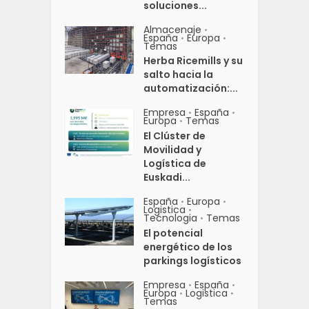
soluciones...
Almacenaje
•
España
Europa
•
•
Temas
Herba Ricemills y su
salto hacia la
automatización:...
Empresa
España
•
•
Europa
Temas
•
El Clúster de
Movilidad y
Logística de
Euskadi...
España
Europa
•
•
Logistica
•
Tecnologia
Temas
•
El potencial
energético de los
parkings logísticos
Empresa
España
•
•
Europa
Logistica
•
•
Temas