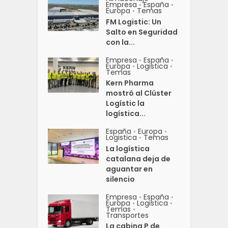
Empresa
España
•
•
Europa
Temas
•
FM Logistic: Un
Salto en Seguridad
con la...
Empresa
España
•
•
Europa
Logistica
•
•
Temas
Kern Pharma
mostró al Clúster
Logístic la
logística...
España
Europa
•
•
Logistica
Temas
•
La logística
catalana deja de
aguantar en
silencio
Empresa
España
•
•
Europa
Logistica
•
•
Temas
•
Transportes
La cabina P de