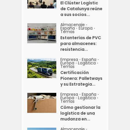
El Clúster Logístic
de Catalunya reúne
a sus socios...
Almacenaje
•
España
Europa
•
•
Temas
Estanterías de PVC
para almacenes:
resistencia...
Empresa
España
•
•
Europa
Logistica
•
•
Temas
Certificación
Pionera: Palletways
y su Estrategia...
Empresa
España
•
•
Europa
Logistica
•
•
Temas
Cómo gestionar la
logística de una
mudanza en...
Almacenaje
•