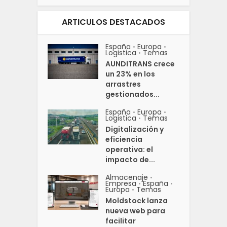
ARTICULOS DESTACADOS
España
Europa
•
•
Logistica
Temas
•
AUNDITRANS crece
un 23% en los
arrastres
gestionados...
España
Europa
•
•
Logistica
Temas
•
Digitalización y
eficiencia
operativa: el
impacto de...
Almacenaje
•
Empresa
España
•
•
Europa
Temas
•
Moldstock lanza
nueva web para
facilitar