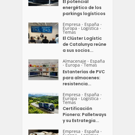
El potencial
energético de los
parkings logísticos
Empresa
España
•
•
Europa
Logistica
•
•
Temas
El Clúster Logístic
de Catalunya reúne
a sus socios...
Almacenaje
España
•
Europa
Temas
•
•
Estanterías de PVC
para almacenes:
resistencia...
Empresa
España
•
•
Europa
Logistica
•
•
Temas
Certificación
Pionera: Palletways
y su Estrategia...
Empresa
España
•
•