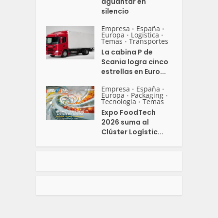
aguantar en
silencio
Empresa
España
•
•
Europa
Logistica
•
•
Temas
Transportes
•
La cabina P de
Scania logra cinco
estrellas en Euro...
Empresa
España
•
•
Europa
Packaging
•
•
Tecnologia
Temas
•
Expo FoodTech
2026 suma al
Clúster Logístic...