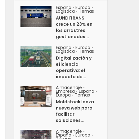
España
Europa
•
•
Logistica
Temas
•
AUNDITRANS
crece un 23% en
los arrastres
gestionados...
España
Europa
•
•
Logistica
Temas
•
Digitalización y
eficiencia
operativa: el
impacto de...
Almacenaje
•
Empresa
España
•
•
Europa
Temas
•
Moldstock lanza
nueva web para
facilitar
soluciones...
Almacenaje
•
España
Europa
•
•
Temas