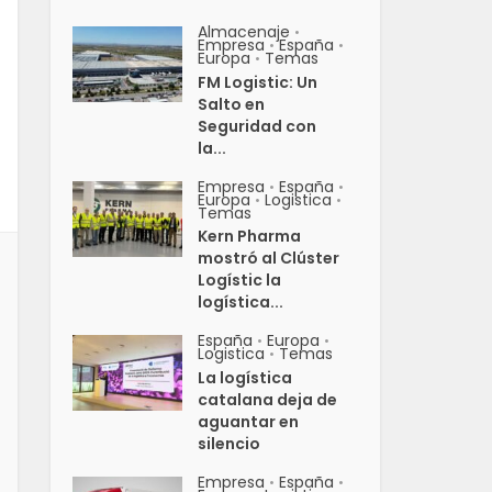
Almacenaje
•
Empresa
España
•
•
Europa
Temas
•
FM Logistic: Un
Salto en
Seguridad con
la...
Empresa
España
•
•
Europa
Logistica
•
•
Temas
Kern Pharma
mostró al Clúster
Logístic la
logística...
España
Europa
•
•
Logistica
Temas
•
La logística
catalana deja de
aguantar en
silencio
Empresa
España
•
•