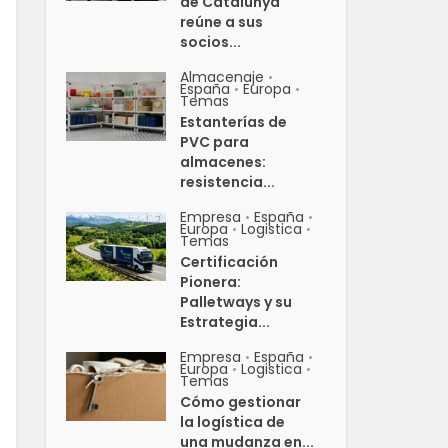
de Catalunya
reúne a sus
socios...
Almacenaje
•
España
Europa
•
•
Temas
Estanterías de
PVC para
almacenes:
resistencia...
Empresa
España
•
•
Europa
Logistica
•
•
Temas
Certificación
Pionera:
Palletways y su
Estrategia...
Empresa
España
•
•
Europa
Logistica
•
•
Temas
Cómo gestionar
la logística de
una mudanza en...