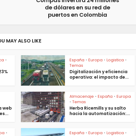
Compas invertirá 24 millones
de dólares en su red de
puertos en Colombia
OU MAY ALSO LIKE
ica
España
Europa
Logistica
•
•
•
•
Temas
 23%
Digitalización y eficiencia
operativa: el impacto de...
Almacenaje
España
Europa
•
•
s
Temas
•
a web
Herba Ricemills y su salto
es...
hacia la automatización:...
pa
España
Europa
Logistica
•
•
•
•