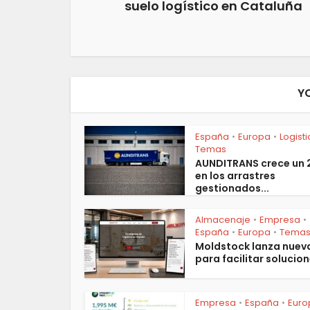
suelo logístico en Cataluña
Y
España
Europa
Logist
•
•
Temas
AUNDITRANS crece un
en los arrastres
gestionados...
Almacenaje
Empresa
•
•
España
Europa
Tema
•
•
Moldstock lanza nuev
para facilitar solucion
Empresa
España
Euro
•
•