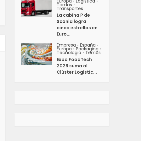
Europa
Logistica
•
•
Temas
•
Transportes
La cabina P de
Scania logra
cinco estrellas en
Euro...
Empresa
España
•
•
Europa
Packaging
•
•
Tecnologia
Temas
•
Expo FoodTech
2026 suma al
Clúster Logístic...